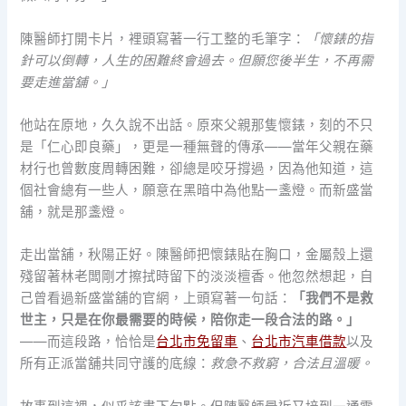
陳醫師打開卡片，裡頭寫著一行工整的毛筆字：
「懷錶的指
針可以倒轉，人生的困難終會過去。但願您後半生，不再需
要走進當舖。」
他站在原地，久久說不出話。原來父親那隻懷錶，刻的不只
是「仁心即良藥」，更是一種無聲的傳承——當年父親在藥
材行也曾數度周轉困難，卻總是咬牙撐過，因為他知道，這
個社會總有一些人，願意在黑暗中為他點一盞燈。而新盛當
舖，就是那盞燈。
走出當舖，秋陽正好。陳醫師把懷錶貼在胸口，金屬殼上還
殘留著林老闆剛才擦拭時留下的淡淡檀香。他忽然想起，自
己曾看過新盛當舖的官網，上頭寫著一句話：
「我們不是救
世主，只是在你最需要的時候，陪你走一段合法的路。」
——而這段路，恰恰是
台北市免留車
、
台北市汽車借款
以及
所有正派當舖共同守護的底線：
救急不救窮，合法且溫暖。