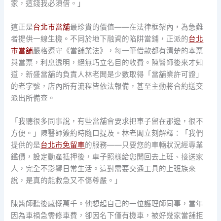
家，這錢我必須借。」
這正是
台北市當舖
最珍貴的價值——在法律框架內，為急難
者提供一線生機。不同於地下融資的陷阱當鋪，正派的
台北
市當舖
嚴格遵守《當舖業法》，每一筆借款都有清楚的本票
與當票，利息透明，絕無巧立名目的收費。陳醫師後來才知
道，新盛當舖的負責人林老闆是少數取得「當舖業許可證」
的老字號，店內所有流程皆依法報備，甚至主動將合約送交
派出所備查。
「我聽很多同事說，有些當舖會要求把車子留在那邊，很不
方便。」陳醫師簽約時隨口提及。林老闆立刻解釋：「我們
提供的是
台北市免留車
的服務——只要您的車輛狀況經專業
鑑價，設定動產抵押後，車子照樣給您開回去上班、接送家
人，完全不影響日常生活。這對需要交通工具的上班族來
說，是真的能救急又不傷尊嚴。」
陳醫師聽後感慨萬千。他想起自己的一位護理師同事，當年
因為車禍急需修車費，卻因名下僅有機車，被好幾家當舖拒