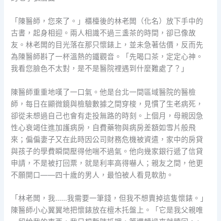
「陳醫師，您來了。」櫃檯後的林老闆（化名）放下手中的
古書，起身相迎。兩人相識不過三盞茶的時間，卻已像故
友。林老闆的目光落在那只懷錶上，並未急著估價，反而先
為陳醫師斟了一杯溫熱的鐵觀音。「先喝口茶，定定心神。
我看您臉色不太對，是不是醫院裡遇到什麼難處了？」
陳醫師重重地嘆了一口氣。他是台北一間區域醫院的醫檢
師，每日在顯微鏡與檢驗數據之間穿梭，見慣了生老病死，
卻從未想過自己也會有走投無路的時刻。上個月，母親因急
性心衰竭住進加護病房，自費藥物與病房差額如雪片般飛
來；偏偏妻子又在此時因公司財務危機被資遣，家中的房貸
與孩子的學費瞬間壓得他喘不過氣。他向幾家銀行遞了信貸
申請，不是被打回票，就是利率高得嚇人；親友之間，他更
不願開口——四十歲的男人，最怕被人看見軟肋。
「林老闆，我……我需要一筆錢，但我不想賣掉這隻懷錶。」
陳醫師小心翼翼地把懷錶放在檀木托盤上。「它是我父親唯