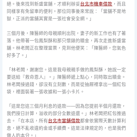
絕。後來找到新盛當舖，才順利辦妥
台北市機車借款
，而且
同樣享有免留車的便利。那位同事後來常說：「當舖不是地
獄，正派的當舖其實是一張社會安全網。」
三個月後，陳醫師的母親順利出院，妻子的新工作也有了著
落。他帶著一包鳳梨酥和那只懷錶的贖金，再次走進新盛當
舖。林老闆正在整理當票，見到他便笑：「陳醫師，您氣色
好多了。」
「林老闆，謝謝您。這是我母親親手做的鳳梨酥，她說一定
要送給『救命恩人』。」陳醫師遞上點心，同時取出贖金。
林老闆接過錢，卻沒有立刻數，而是從抽屜裡拿出一個紅包
袋，裡面裝著一張收據和一張小卡片。
「這是您這三個月利息的退款——因為您提前半個月還款，
我們按日計算，溢收的部分全數退還。」林老闆把紅包推過
去。「在本店，所有
台北市當舖借款
都會依實際天數計算利
息，絕不亂收違約金或手續費。這是法律規定的，也是我們
做人的本分。」