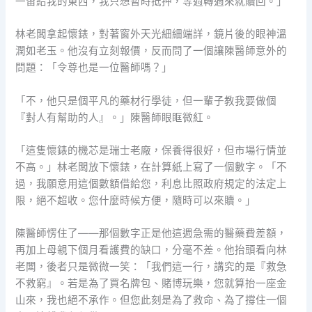
一留給我的東西，我只想暫時抵押，等週轉過來就贖回。」
林老闆拿起懷錶，對著窗外天光細細端詳，鏡片後的眼神溫
潤如老玉。他沒有立刻報價，反而問了一個讓陳醫師意外的
問題：「令尊也是一位醫師嗎？」
「不，他只是個平凡的藥材行學徒，但一輩子教我要做個
『對人有幫助的人』。」陳醫師眼眶微紅。
「這隻懷錶的機芯是瑞士老廠，保養得很好，但市場行情並
不高。」林老闆放下懷錶，在計算紙上寫了一個數字。「不
過，我願意用這個數額借給您，利息比照政府規定的法定上
限，絕不超收。您什麼時候方便，隨時可以來贖。」
陳醫師愣住了——那個數字正是他這週急需的醫藥費差額，
再加上母親下個月看護費的缺口，分毫不差。他抬頭看向林
老闆，後者只是微微一笑：「我們這一行，講究的是『救急
不救窮』。若是為了買名牌包、賭博玩樂，您就算抬一座金
山來，我也絕不承作。但您此刻是為了救命、為了撐住一個