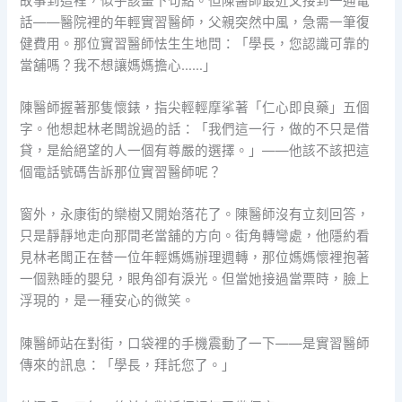
故事到這裡，似乎該畫下句點。但陳醫師最近又接到一通電
話——醫院裡的年輕實習醫師，父親突然中風，急需一筆復
健費用。那位實習醫師怯生生地問：「學長，您認識可靠的
當舖嗎？我不想讓媽媽擔心……」
陳醫師握著那隻懷錶，指尖輕輕摩挲著「仁心即良藥」五個
字。他想起林老闆說過的話：「我們這一行，做的不只是借
貸，是給絕望的人一個有尊嚴的選擇。」——他該不該把這
個電話號碼告訴那位實習醫師呢？
窗外，永康街的欒樹又開始落花了。陳醫師沒有立刻回答，
只是靜靜地走向那間老當舖的方向。街角轉彎處，他隱約看
見林老闆正在替一位年輕媽媽辦理週轉，那位媽媽懷裡抱著
一個熟睡的嬰兒，眼角卻有淚光。但當她接過當票時，臉上
浮現的，是一種安心的微笑。
陳醫師站在對街，口袋裡的手機震動了一下——是實習醫師
傳來的訊息：「學長，拜託您了。」