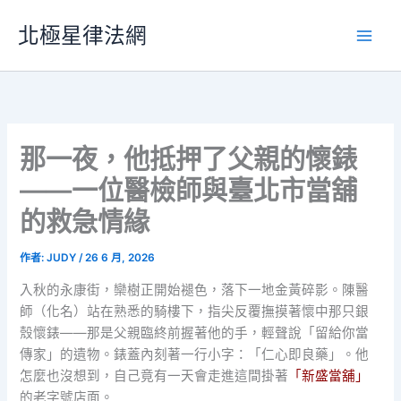
跳
北極星律法網
至
主
要
內
容
那一夜，他抵押了父親的懷錶
——一位醫檢師與臺北市當舖
的救急情緣
作者:
JUDY
/
26 6 月, 2026
入秋的永康街，欒樹正開始褪色，落下一地金黃碎影。陳醫
師（化名）站在熟悉的騎樓下，指尖反覆撫摸著懷中那只銀
殼懷錶——那是父親臨終前握著他的手，輕聲說「留給你當
傳家」的遺物。錶蓋內刻著一行小字：「仁心即良藥」。他
怎麼也沒想到，自己竟有一天會走進這間掛著
「新盛當舖」
的老字號店面。