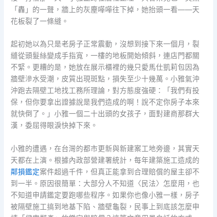
「轟」的一聲，牆上的灰塵嘩嘩往下掉，她抬頭一看——天
花板裂了一條縫。
起初她以為只是老房子正常震動，沒想到接下來一個月，裂
縫從頭髮絲變成手指寬，一樓的地板開始傾斜，連店門都關
不緊。更糟的是，她放在展示櫃裡的幾只愛馬仕凱莉包因為
牆壁滲水受潮，皮質出現斑點，損失至少十幾萬。小雅氣沖
沖跑去隔壁工地找工務所理論，對方態度強硬：「我們有投
保，但你要拿出證據說是我們造成的啊！說不定你房子本來
就快倒了。」小雅一個二十出頭的女孩子，面對建商那群大
漢，委屈得眼淚快掉下來。
小雅的遭遇，在台灣的都市更新與新建案工地旁邊，其實天
天都在上演。根據內政部營建署統計，每年建築施工造成的
鄰損鑑定
案件超過千件，但真正能拿到合理賠償的屋主卻不
到一半。原因很簡單：大部分人不知道〈民法〉怎麼用，也
不知道申請鑑定要跑哪些程序。如果你也像小雅一樣，房子
被隔壁施工搞到地基下陷、牆壁龜裂，民事上到底該怎麼申