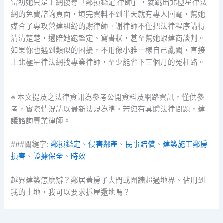
當初她只是上網搜尋「鄰損鑑定 律師」，就跳出北極星律法
網的免費諮詢頁面，填完資料不到半天就有專人回電，幫她
媒合了專攻營建糾紛的謝律師。謝律師不僅把法律程序講得
清清楚楚，還陪她跑鑑定、寫書狀，甚至幫她跟建商談判。
如果你也遇到類似的困擾，不用像小雅一樣自己亂闖，直接
上北極星律法網找專業律師，至少能省下三個月的冤枉路。
※ 本文提及之法律資訊為參考公開資料及網路資訊，僅供參
考，實際情況請以最新法規為準。若您有具體法律問題，建
議諮詢專業律師。
###關鍵字:
鄰損鑑定
、
侵害鄰產
、
民事賠償
、
建築施工鄰房
損害
、
證據保全
、
時效
越界建築怎麼辦？鄰居蓋房子大門或圍牆超過地界、佔用到
我的土地，我可以要求拆屋還地嗎？