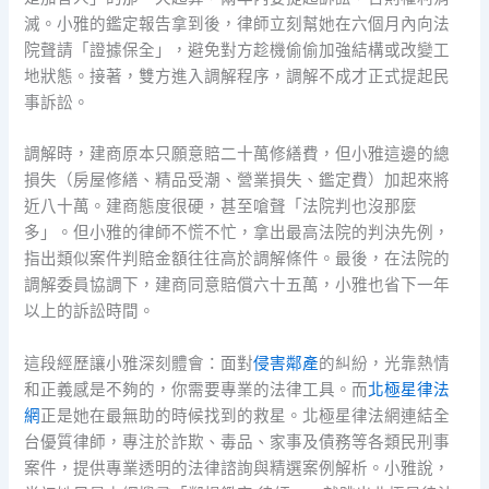
滅。小雅的鑑定報告拿到後，律師立刻幫她在六個月內向法
院聲請「證據保全」，避免對方趁機偷偷加強結構或改變工
地狀態。接著，雙方進入調解程序，調解不成才正式提起民
事訴訟。
調解時，建商原本只願意賠二十萬修繕費，但小雅這邊的總
損失（房屋修繕、精品受潮、營業損失、鑑定費）加起來將
近八十萬。建商態度很硬，甚至嗆聲「法院判也沒那麼
多」。但小雅的律師不慌不忙，拿出最高法院的判決先例，
指出類似案件判賠金額往往高於調解條件。最後，在法院的
調解委員協調下，建商同意賠償六十五萬，小雅也省下一年
以上的訴訟時間。
這段經歷讓小雅深刻體會：面對
侵害鄰產
的糾紛，光靠熱情
和正義感是不夠的，你需要專業的法律工具。而
北極星律法
網
正是她在最無助的時候找到的救星。北極星律法網連結全
台優質律師，專注於詐欺、毒品、家事及債務等各類民刑事
案件，提供專業透明的法律諮詢與精選案例解析。小雅說，