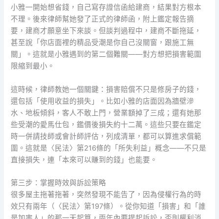
小雅一開始想省錢，自己寫存證信函給建商，結果對方根本
不理。後來律師幫她發了正式的律師函，附上鑑定報告摘
要，建商才願意坐下來談。但談判過程中，建商不斷拖延，
甚至說「你店面裡的精品受潮是你自己沒關窗，跟施工無
關」。這就是小雅遇到的第二個難關——對方想把損害範圍
限縮到最小。
這時候，律師教她一個關鍵：損害賠償不只是修房子的錢，
還包括「使用收益的損失」。比如小雅的店面因為牆壁滲
水、地板傾斜，客人不敢上門，營業額掉了三成；還有她那
些受潮的愛馬仕包，鑑價後損失約十二萬。這些只要在鑑定
時一併請技師或會計師評估，列成清單，都可以算進求償範
圍。這就是〈民法〉第216條的「所失利益」概念——不只是
直接損失，連「本來可以賺到的錢」也能要。
第三步：掌握時效與訴訟策略
很多屋主拖著拖著，突然發現不能告了，因為侵權行為的時
效只有兩年（〈民法〉第197條）。從你知道「損害」和「誰
是加害人」的那一天起算，兩年內要提起訴訟，否則權利消