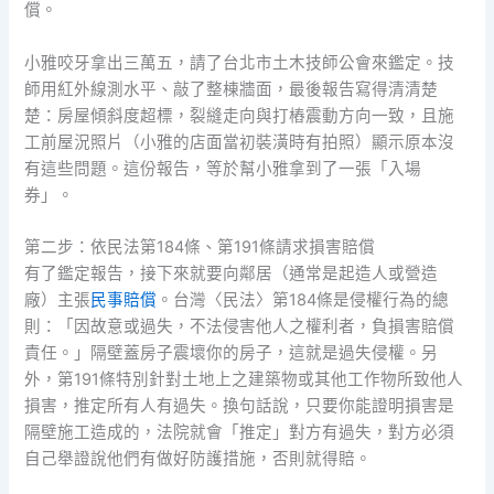
償。
小雅咬牙拿出三萬五，請了台北市土木技師公會來鑑定。技
師用紅外線測水平、敲了整棟牆面，最後報告寫得清清楚
楚：房屋傾斜度超標，裂縫走向與打樁震動方向一致，且施
工前屋況照片（小雅的店面當初裝潢時有拍照）顯示原本沒
有這些問題。這份報告，等於幫小雅拿到了一張「入場
券」。
第二步：依民法第184條、第191條請求損害賠償
有了鑑定報告，接下來就要向鄰居（通常是起造人或營造
廠）主張
民事賠償
。台灣〈民法〉第184條是侵權行為的總
則：「因故意或過失，不法侵害他人之權利者，負損害賠償
責任。」隔壁蓋房子震壞你的房子，這就是過失侵權。另
外，第191條特別針對土地上之建築物或其他工作物所致他人
損害，推定所有人有過失。換句話說，只要你能證明損害是
隔壁施工造成的，法院就會「推定」對方有過失，對方必須
自己舉證說他們有做好防護措施，否則就得賠。