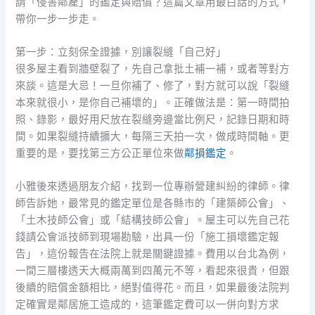
請「侵害鄰產」的鑑定與賠償？這篇文章用最白話的方式，
帶你一步一步走。
第一步：立刻保全證據，別讓裂縫「自己好」
很多屋主看到牆壁裂了，先自己拿批土補一補，或者等對方
來談。這是大忌！一旦你補了、修了，對方就可以說「裂縫
本來就很小，是你自己補壞的」。正確做法是：第一時間拍
照、錄影，最好用尺放在裂縫旁邊當比例尺，記錄日期和時
間。如果裂縫持續擴大，每隔三天拍一次，做成時間軸。更
重要的是，要找第三方公正單位來做
鄰損鑑定
。
小雅後來透過朋友介紹，找到一位專辦營建糾紛的律師。律
師告訴她，最常見的鑑定單位是各縣市的「建築師公會」、
「土木技師公會」或「結構技師公會」。屋主可以先自己花
錢請公會派技師到現場勘驗，出具一份「施工損壞鑑定報
告」，這份報告在法院上就是關鍵證據。費用以台北為例，
一間三層樓透天大概兩萬到四萬元不等，看起來很貴，但跟
後續的賠償金額相比，絕對值得花。而且，如果最後法院判
定確實是鄰居施工造成的，這筆鑑定費可以一併向對方求