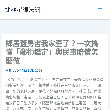
跳
北極星律法網
至
主
要
內
容
鄰居蓋房害我家歪了？一次搞
懂「鄰損鑑定」與民事賠償怎
麼做
作者:
JUDY
/
22 6 月, 2026
小雅(化名)今年剛滿二十，平常靠著在二手奢侈品與存量資產
回收業打滾，攢了一筆積蓄，終於在台北市文山區買下一間
四十年的老透天厝。她花了好幾個月整理，一樓當成店面收
購名牌包、老錶，二樓以上自己住，日子過得挺有盼頭。誰
知道好日子沒過多久，隔壁那塊空地突然動工要蓋十二層大
樓，打樁那一天，小雅正蹲在店裡整理一只香奈兒包，突然