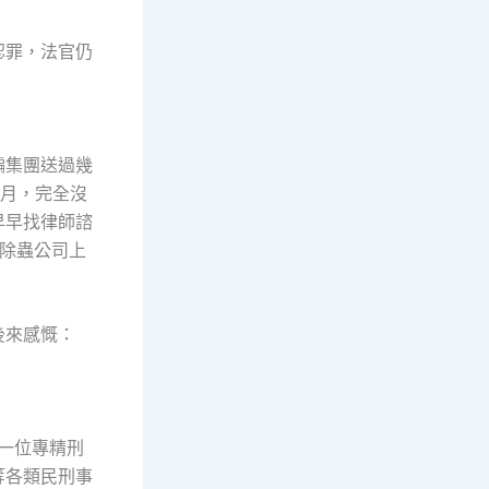
認罪，法官仍
騙集團送過幾
個月，完全沒
早早找律師諮
在除蟲公司上
後來感慨：
一位專精刑
等各類民刑事