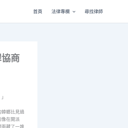
首頁
法律專欄
尋找律師
罪協商
！」
的蟑螂比見過
到像在開派
裡面藏了一堆