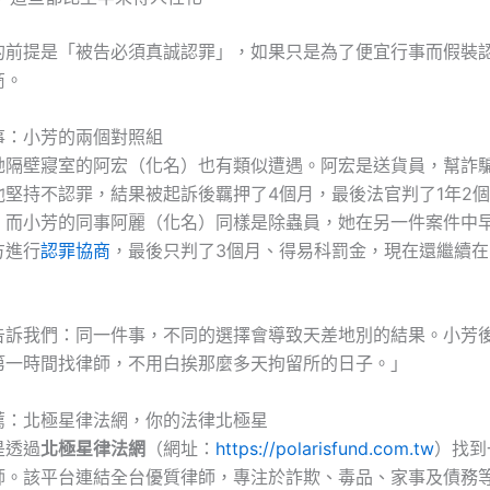
的前提是「被告必須真誠認罪」，如果只是為了便宜行事而假裝
商。
事：小芳的兩個對照組
她隔壁寢室的阿宏（化名）也有類似遭遇。阿宏是送貨員，幫詐
他堅持不認罪，結果被起訴後羈押了4個月，最後法官判了1年2
。而小芳的同事阿麗（化名）同樣是除蟲員，她在另一件案件中
方進行
認罪協商
，最後只判了3個月、得易科罰金，現在還繼續
告訴我們：同一件事，不同的選擇會導致天差地別的結果。小芳
第一時間找律師，不用白挨那麼多天拘留所的日子。」
薦：北極星律法網，你的法律北極星
是透過
北極星律法網
（網址：
https://polarisfund.com.tw
）找到
師。該平台連結全台優質律師，專注於詐欺、毒品、家事及債務