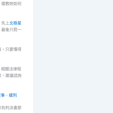
，還教她如何
。先上
北極星
，最後只罰一
員，只要懂得
。相關法律程
案，建議諮詢
故事
、
緩刑
拿到判決書那