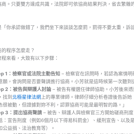
協商。只要雙方達成共識，法院即可依協商結果判決，省去繁雜
是「你承認做錯了，我們坐下來談談怎麼罰，罰得不要太重，訴
商的程序怎麼走？
流程來看，大致有以下步驟：
tep 1：檢察官或法院主動告知
– 檢察官在訊問時，若認為案情明
意願，會詢問是否要聲請進行協商。小芳就是這時候第一次聽到
tep 2：被告與辯護人討論
– 被告有權選任律師協助。小芳後來透
，找到
北極星律法網
上的專業律師。律師仔細分析卷證後告訴她
色很被動，但證據對妳不利，認罪協商可能是最明智的路。」
tep 3：提出協商聲請
– 被告、辯護人與檢察官三方開始磋商刑
括：宣告刑度（例如6個月以下得易科罰金）、緩刑宣告、以及
如公益捐、法治教育等）。