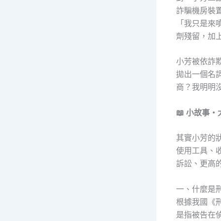
詐騙機房裝
「我只是來
劑殘留，加
小芳被依詐
拋出一個名
商？我明明
📖 小故事
其實小芳的
使用工具、
訴訟、更高
一、什麼是
根據我國《刑
是指被告在