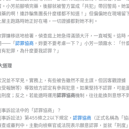
置。小芳前腳噴完藥，後腳就被警方當成「共犯」帶回警局。她
噴藥的啊！連詐騙集團長什麼樣都不知道！」但偏偏她在現場留
上屋主跑路時她正好在場，一切證據都對她不利。
欺罪嫌移送地檢署，偵查庭上她急得滿頭大汗，一直喊冤。這時
詞——「
認罪協商
，妳要不要考慮一下？」小芳一頭霧水：「什
沒有犯罪，為什麼要我認罪？」
・大道理
狀況並不罕見。實務上，有些被告雖然不是主謀，但因客觀證據
收受報酬等）導致檢方認定有參與犯意。如果堅持不認罪，可能
的刑度；反之，若能適時運用
認罪協商
機制，往往能換到意想不
刑事訴訟法中的「認罪協商」？
事訴訟法》第455條之2以下規定，
認罪協商
（正式名稱為「協
偵查或審判中，主動向檢察官或法院表示願意認罪，並就「刑度