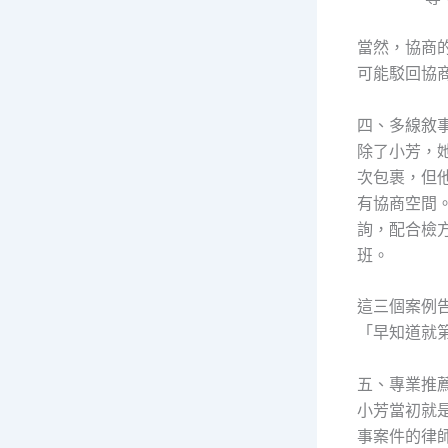
當然，協商
可能駁回協
四、多線敘
除了小芳，
次包裹，但
有協商空間
詢，配合檢
班。
這三個案例
「早知道就
五、專業推
小芳當初就
事案件的律