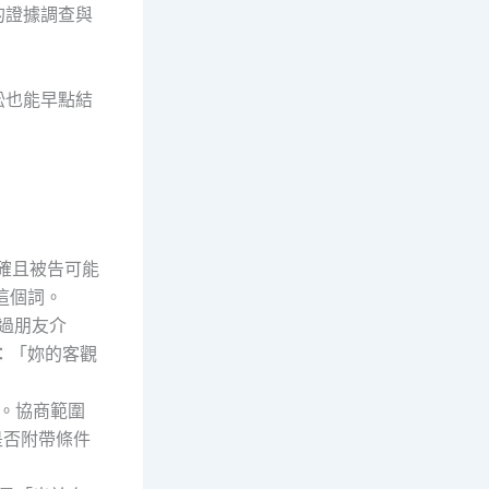
的證據調查與
訟也能早點結
確且被告可能
這個詞。
過朋友介
：「妳的客觀
度。協商範圍
是否附帶條件