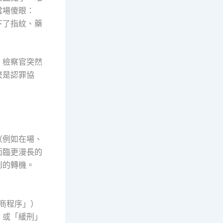
當場傻眼：
下了指紋、藥
，檢察官突然
麼是認罪協
（例如在場、
面臨更漫長的
到的轉機。
商程序」）
」或「緩刑」