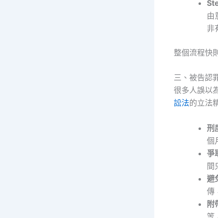
S
由
非
整個流程快
三、被告認
很多人誤以
訟法
的立法
刑
個
爭
間
避
傳
附
等