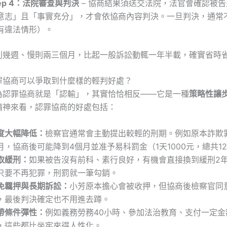
tep 4：法院審查與判決
– 協商結果須送交法院，法官會確認被
意志」且「事實充分」，才會依協商內容判決。一旦判決，通常
有違法情形）。
則幾週、慢則兩三個月，比起一般訴訟動輒一年半載，確實省時
罪協商可以爭取到什麼樣的輕判好處？
為認罪協商就是「認輸」，其實恰恰相反——它是一種
策略性讓
精神來看，認罪協商的好處包括：
度大幅降低：
檢察官通常會主動提出較輕的刑期。例如原本詐欺
月，協商後可能降到4個月並准予易科罰金（1天1000元，總共1
取緩刑：
如果被告沒有前科、素行良好，有機會直接換到緩刑2年
只要不再犯罪，刑罰就一筆勾銷。
免羈押與長期訴訟：
小芳原本擔心會被收押，但協商後檢察官同
，最後判決確定也不用進去蹲。
帶條件彈性：
例如義務勞務40小時、參加法治教育、支付一定金
，這些都比坐牢來得人性化。