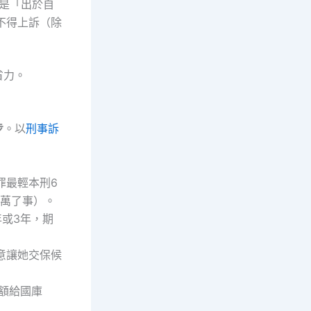
告是「出於自
不得上訴（除
省力。
步
。以
刑事訴
罪最輕本刑6
2萬了事）。
或3年，期
意讓她交保候
額給國庫