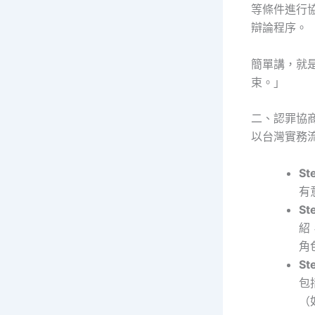
等條件進行
辯論程序。
簡單講，就
束。」
二、認罪協
以台灣實務
S
有
S
紹
角
S
包
（