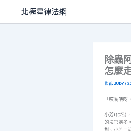
跳
北極星律法網
至
主
要
內
容
除蟲
怎麼
作者:
JUDY
/
2
「哎喲喂呀
小芳(化名
的法官還多
對。小芳二