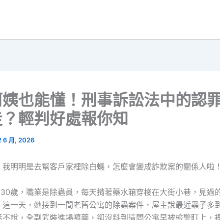
阿姨也能懂！刑事訴訟法中的認
走？輕判好處報你知
2 6 月, 2026
，我明明是去幫客戶家裡除白蟻，怎麼會變成詐欺案的關係人啦
)，30歲，職業是除蟲員，每天揹著藥水箱穿梭在大街小巷，見過
。這一天，她接到一間老舊公寓的除蟲案件，屋主說最近蟲子多
話不說，全副武裝進場噴藥，卻沒料到這間公寓早被檢警盯上，