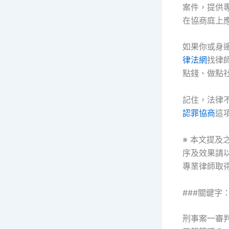
案件，提供
在協商庭上
如果你或身
律法網
找律
點錢、做點
記住，法律
認罪協商
這
※ 本文提
序及效果請
專業律師取
###關鍵字
刑事案一審