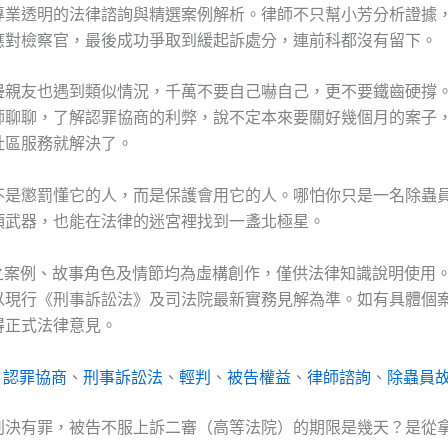
專業透明的法律諮詢與精選案例解析。律師不只幫小芳分析證據
應對檢察官，最後成功爭取到緩起訴處分，連前科都沒有留下。
邊親友也遇到類似情況，千萬不要自己嚇自己，更不要鐵齒硬撐
師聊聊，了解認罪協商的利弊，說不定本來要關好幾個月的案子
社區服務就解決了。
不是懲罰懂它的人，而是保護會用它的人。哪怕你只是一名除蟲
項武器，也能在法律的迷宮裡找到一盞北極星。
及之案例、故事角色及情節均為虛構創作，僅供法律知識說明使用
以現行《刑事訴訟法》及司法院最新實務見解為準。如有具體個
得正式法律意見。
：
認罪協商
、
刑事訴訟法
、
輕判
、
被告權益
、
律師諮詢
、
除蟲員
判決有罪，被告不服上訴二審（高等法院）的期限是幾天？是從