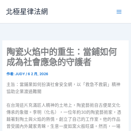
跳
北極星律法網
至
主
要
內
容
陶瓷火焰中的重生：當鋪如何
成為社會應急的守護者
作者:
JUDY
/
6 2 月, 2026
主旨：當鋪業如何扮演社會安全網，以「救急不救窮」精神
協助企業渡過難關
在台灣這片充滿匠人精神的土地上，陶瓷藝術自古便是文化
傳承的象徵。李明（化名），一位年約30的陶瓷藝術家，憑
藉著對陶土與火焰的熱情，創立了自己的工作室。他的作品
曾受國內外藏家青睞，生意一度如窯火般旺盛。然而，一場