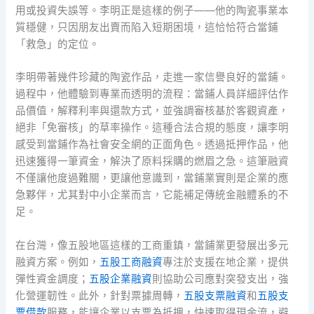
用或投資失誤等。李明正是這樣的例子——他的陶瓷事業本
質穩健，只因朋友出賣而陷入短期困境，這恰恰符合當鋪
「救急」的定位。
李明帶著幾件珍藏的陶瓷作品，走進一家信譽良好的當鋪。
過程中，他體驗到專業而透明的流程：當鋪人員詳細評估作
品價值，解釋利率與還款方式，並強調審核基於客觀資產，
絕非「免審核」的草率操作。這種合法合規的態度，讓李明
感受到當鋪作為社會安全網的正面角色。透過抵押作品，他
迅速獲得一筆資金，解決了原料採購的燃眉之急。這筆融資
不僅讓他度過難關，更讓他意識到，當鋪業實則是企業的應
急夥伴，尤其對中小企業而言，它能補足傳統金融體系的不
足。
在台灣，像五股地區這樣的工商重鎮，當鋪業更發展出多元
融資方案。例如，
五股工商融資
專注於支援在地企業，提供
彈性資金調度；
五股企業融資
則協助公司應對突發支出，強
化營運韌性。此外，針對票據周轉，
五股支票融資
和
五股支
票借款
服務，能讓企業以支票為抵押，快速取得現金流，避