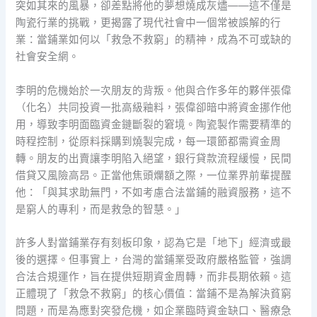
突如其來的風暴，卻差點將他的夢想燒成灰燼——這不僅是
陶瓷行業的挑戰，更揭露了現代社會中一個常被誤解的行
業：當鋪業如何以「救急不救窮」的精神，成為不可或缺的
社會安全網。
李明的危機始於一次朋友的背叛。他與合作多年的夥伴張偉
（化名）共同投資一批高級釉料，張偉卻暗中將資金挪作他
用，導致李明面臨資金鏈斷裂的窘境。陶瓷製作需要精準的
時程控制，從原料採購到燒製完成，每一環節都需資金周
轉。朋友的出賣讓李明陷入絕望，銀行貸款流程緩慢，民間
借貸又風險高昂。正當他焦頭爛額之際，一位業界前輩提醒
他：「與其求助無門，不如考慮合法當鋪的融資服務，這不
是窮人的專利，而是救急的智慧。」
許多人對當鋪業存有刻板印象，認為它是「地下」經濟或最
後的選擇。但事實上，台灣的當鋪業受政府嚴格監管，強調
合法合規運作，旨在提供短期資金周轉，而非長期依賴。這
正體現了「救急不救窮」的核心價值：當鋪不是為解決貧窮
問題，而是為應對突發危機，如企業臨時資金缺口、醫療急