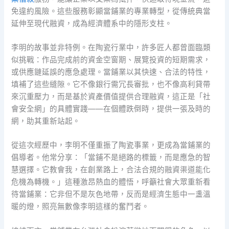
免違約風險。這些服務彰顯當鋪業的專業轉型，從傳統典當
延伸至現代融資，成為經濟體系中的隱形支柱。
李明的故事並非特例。在陶瓷行業中，許多匠人都曾面臨類
似挑戰：作品完成前的資金空窗期、展覽投資的短期需求，
或供應鏈延誤的應急處理。當鋪業以其快速、合法的特性，
填補了這些縫隙。它不像銀行需冗長審批，也不像高利貸帶
來沉重壓力，而是基於資產價值提供合理融資，這正是「社
會安全網」的具體實踐——在個體跌倒時，提供一張及時的
網，助其重新站起。
從這次經歷中，李明不僅重振了陶瓷事業，更成為當鋪業的
倡導者。他常分享：「當鋪不是絕路的標籤，而是應急的智
慧選擇。它教會我，在創業路上，合法合規的融資渠道能化
危機為轉機。」這種激昂熱血的體悟，呼籲社會大眾重新看
待當鋪業：它非但不是灰色地帶，反而是經濟生態中一盞溫
暖的燈，照亮無數像李明這樣的奮鬥者。