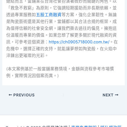
總結而言，當鋪業在台灣社會扮演著微妙而關鍵的角色。以
「救急不救窮」為原則，它強調短期援助而非長期依賴，並
透過專業服務如
五股工商融資
等方案，強化企業韌性。無論
是陶瓷藝術還是其他行業，當鋪都以其合法合規的框架，成
為值得信賴的社會安全網。讓我們撕去過往的偏見，擁抱這
份溫暖而專業的價值。如果您想了解更多關於現代融資的資
訊，可參考這個資源：
https://ch0905718000.com.tw/
。在
危機中，選擇正確的支持，就能讓夢想如陶瓷般，在火焰中
淬鍊出更璀璨的光彩。
(本文案例基於一般當舖業務情境，金額與流程參考市場慣
例，實際情況因個案而異。)
PREVIOUS
NEXT