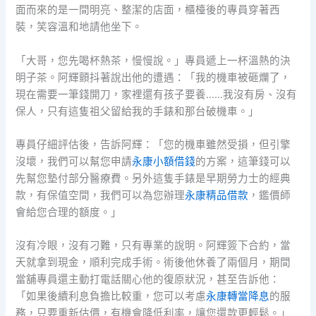
面而來的是一間明亮、整潔的店面，櫃檯後的專員穿著西
裝，笑容溫和地請他坐下。
「大哥，您先喝杯熱茶，慢慢說。」專員遞上一杯溫熱的決
明子茶。阿輝顫抖著說出他的遭遇：「我的機車被砸爛了，
現在需要一筆錢開刀，家裡還有孩子要養……我沒有房、沒有
保人，只有這隻祖父留給我的手錶和那台破機車。」
專員仔細評估後，告訴阿輝：「您的機車雖然受損，但引擎
沒壞，我們可以幫您申請
永康小額借錢
的方案，這筆錢可以
先幫您墊付部分醫療費。另外這隻手錶是早期勞力士的經典
款，有保值空間，我們可以為您辦理
永康精品借款
，鑑價師
會給您合理的額度。」
沒有冷眼，沒有刁難，只有專業的說明。阿輝簽下合約，當
天就拿到現金，順利完成手術。術後他休養了兩個月，期間
當舖專員還主動打電話關心他的復原狀況，甚至告訴他：
「如果後續利息負擔比較重，您可以考慮
永康轉當降息
的服
務，只要重新估價，有機會降低利率，讓您還款更輕鬆。」