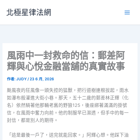
跳
北極星律法網
至
主
要
內
容
風雨中一封救命的信：郵差阿
輝與心悅金融當舖的真實故事
作者:
JUDY
/
23 6 月, 2026
颱風夜的狂風像一頭失控的猛獸，把行道樹連根拔起，雨水
如瀑布般灌進大街小巷。那天，五十二歲的郵差林正輝（化
名）依然騎著他那輛老舊的野狼125，後座綁著滿滿的掛號
信，在風雨中奮力向前。他的制服早已濕透，但手中的每一
封信，都是別人的期待。
「這是最後一戶了，送完就能回家。」阿輝心想。他踩下油