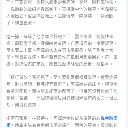
門，正要穿越一條積水嚴重的巷弄時，突然一陣強風吹來，
一截斷裂的電線桿轟然倒下，直接砸中他的機車。阿輝整個
人飛出去，重重摔在地上，左腳傳來一陣劇痛——骨頭斷
了，鮮血直流。
這一摔，摔碎了他原本平靜的生活。醫生診斷：開放性骨
折，需緊急手術，健保給付有限，自費項目加上後續復健，
至少要二十萬。阿輝的太太在菜市場擺攤，兒子剛考上大
學，學費還在湊，老母親有慢性病每個月都要回診。這一筆
錢，對這個家庭來說，簡直是壓垮駱駝的最後一根稻草。
「銀行貸款？我問過了，至少要跑兩個禮拜流程，還要擔保
品、財力證明，我哪裡等得起？」阿輝躺在病床上，絕望地
看著天花板。親戚朋友能借的都借了，但誰家沒有難處？他
想到了當舖——那個總被鄰居用異樣眼光看待的地方。但此
刻，他沒有選擇。
拖著石膏腿，拄著拐杖，阿輝走進位於永康區的
心悅金融當
舖
。他原本以為會看到昏暗的鐵門、刺青的店員，沒想到迎