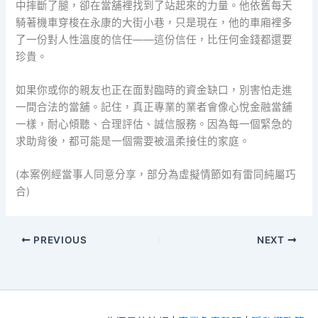
中摔斷了腿，卻在當舖裡找到了站起來的力量。他依舊每天
騎著機車穿梭在永康的大街小巷，只是現在，他的車廂裡多
了一份對人性溫度的信任——這份信任，比任何金錢都還要
珍貴。
如果你或你的親友也正在面對臨時的資金缺口，別害怕走進
一間合法的當舖。記住，真正專業的業者會像心悅金融當舖
一樣，耐心傾聽、合理評估、誠信服務。因為每一個緊急的
求助背後，都可能是一個需要被溫柔接住的家庭。
(本案例經當事人同意分享，部分為虛擬情節如有雷同純屬巧
合)
PREVIOUS
NEXT