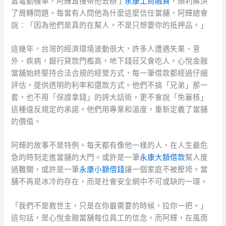
置電動機車，阿輝直接帶他去辦了
永康工商融資
，順利解決
了周轉問題。每當有人問他為什麼這麼信任當舖，阿輝總會
說：「因為他們是真的在幫人，不是只想要你的抵押品。」
這幾年，台灣的經濟環境波動很大，許多人遭遇失業、意
外、疾病，銀行貸款門檻高，地下錢莊又會吃人。心悅金融
當舖始終堅持合法合規的經營方式，每一筆借款都經過仔細
評估，提供透明的利率和還款方式。他們不搞「兄弟」那一
套，也不用「保證拿錢」的誇大話術，更不會說「免審核」
這種違反規定的承諾。他們用專業和溫度，重新定義了當舖
的價值。
阿輝的故事不是特例。每天都有像他一樣的人，在人生最危
急的時刻走進當舖的大門。或許是一筆
永康大額借款
幫人度
過難關，或許是一筆
永康小額借錢
讓一個家庭不被壓垮。當
舖不再是冰冷的存在，而是社會安全網中不可或缺的一環。
「我們不是救世主，只是在你最需要的時候，拉你一把。」
這句話，是心悅金融當舖每位員工的信念。而阿輝，在風雨