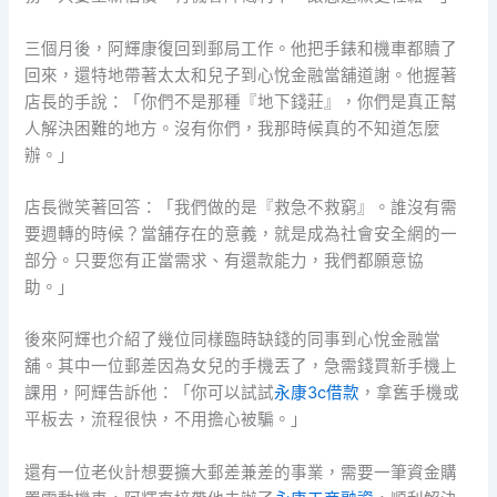
三個月後，阿輝康復回到郵局工作。他把手錶和機車都贖了
回來，還特地帶著太太和兒子到心悅金融當舖道謝。他握著
店長的手說：「你們不是那種『地下錢莊』，你們是真正幫
人解決困難的地方。沒有你們，我那時候真的不知道怎麼
辦。」
店長微笑著回答：「我們做的是『救急不救窮』。誰沒有需
要週轉的時候？當舖存在的意義，就是成為社會安全網的一
部分。只要您有正當需求、有還款能力，我們都願意協
助。」
後來阿輝也介紹了幾位同樣臨時缺錢的同事到心悅金融當
舖。其中一位郵差因為女兒的手機丟了，急需錢買新手機上
課用，阿輝告訴他：「你可以試試
永康3c借款
，拿舊手機或
平板去，流程很快，不用擔心被騙。」
還有一位老伙計想要擴大郵差兼差的事業，需要一筆資金購