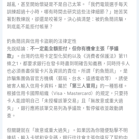
越亂，甚至開始懷疑是不是自己太笨。「我們電競選手每天
訓練超過十小時，哪有時間去研究這些法律細節？」她苦笑
著對教練說，卻還是咬著牙，決心搞清楚：被釣魚簡訊騙，
到底能不能拒付帳單？
釣魚簡訊與信用卡盜刷的法律定性
先說結論：
不一定能全額拒付，但你有機會主張「爭議
款」
。台灣的信用卡定型化契約以及《消費者保護法》第11
條之1，都要求銀行在發卡時盡到明確告知義務，同時持卡人
也必須善盡保管卡片及資訊的責任。所謂「釣魚簡訊」，是
詐騙集團偽冒官方機構（郵局、台水、遠通電收等），誘使
被害人輸入信用卡資料，屬於
「第三人冒用」
的一種態樣。
根據信用卡國際組織（Visa、Mastercard）的規定，只要持
卡人能證明自己「未授權該筆交易」且「無故意或重大過
失」，銀行應將該筆交易列為爭議款，暫停催收並啟動調
查。
但關鍵就在「故意或重大過失」。如果因為你隨便點擊不明
連結、輸入卡號和安全碼，銀行往往會主張你違反了契約中