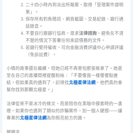
二十四小時內到派出所報案，取得「受理案件證明
單」。
保存所有釣魚簡訊、網頁截圖、交易紀錄、銀行通
話錄音。
不要自行跟銀行協商，尋求
法律諮詢
，避免在不清
不楚的情況下簽署任何承認債務的文件。
若銀行堅持催收，可向金融消費評議中心申請評議
（免訴訟費）。
小晴的故事還在繼續，但她已經不再害怕那張帳單了。她甚
至在自己的直播間裡提醒粉絲：「不要像我一樣傻傻點連
結，但如果真的遇到了，記得找
北極星律法網
，他們真的會
幫你找到那顆北極星。」
法律從來不是冰冷的條文，而是陪你在黑暗中摸索時的一盞
燈。如果你也遇到了類似的詐騙案件，別一個人硬撐——讓
專業的
北極星律法網
為你照亮前方的路。
關鍵字