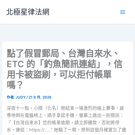
跳
北極星律法網
至
主
要
內
容
點了假冒郵局、台灣自來水、
ETC 的「釣魚簡訊連結」，信
用卡被盜刷，可以拒付帳單
嗎？
作者:
JUDY
/
21 6 月, 2026
深夜十一點，小晴（化名）剛結束一場激烈的線上賽事，疲
憊地倒在電腦椅上，順手拿起手機。螢幕上跳出一則簡訊：
「【台灣自來水】您的帳單逾期，請立即繳款，否則將停
水。連結：https://……” 她瞄了一眼，想到這個月確實忘了繳