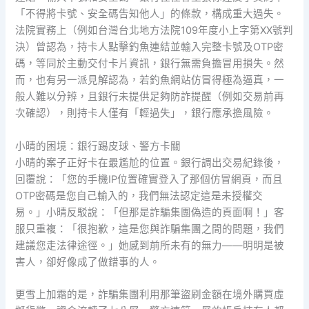
「不得將卡號、安全碼告知他人」的條款，構成重大過失。
法院實務上（例如台灣台北地方法院109年度小上字第XX號判
決）曾認為，持卡人點擊釣魚連結並輸入完整卡號及OTP密
碼，等同於主動交付卡片資訊，銀行無需負擔冒用損失。然
而，也有另一派見解認為，若釣魚網站仿冒得極為逼真，一
般人難以分辨，且銀行未提供足夠防詐提醒（例如交易前再
次確認），則持卡人僅有「輕過失」，銀行應承擔風險。
小晴的困境：銀行踢皮球、警方卡關
小晴的案子正好卡在最尷尬的位置。銀行調出交易紀錄後，
回覆說：「您的手機IP位置確實登入了那個仿冒網頁，而且
OTP密碼是您自己輸入的，我們無法認定這是未授權交
易。」小晴反駁說：「但那是詐騙集團偽造的頁面啊！」客
服只重複：「很抱歉，這是您與詐騙集團之間的問題，我們
建議您走法律途徑。」她感到前所未有的無力——明明是被
害人，卻好像成了做錯事的人。
更雪上加霜的是，詐騙集團利用那筆盜刷金額在境外購買虛