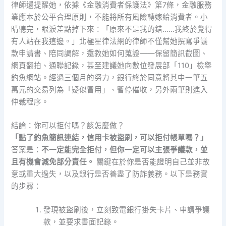
律師還提醒她，依據《金融消費者保護法》第7條，金融服務
業應本於公平合理原則，不能將所有風險轉嫁給消費者。小
晴聽完，眼淚差點掉下來：「原來不是我的錯……我終於覺得
有人站在我這邊。」北極星律法網的律師不僅幫她撰寫爭議
款申請書、陪同調解，還教她如何蒐證——保留簡訊截圖、
網頁翻拍、通聯記錄，甚至建議她向數位發展部「110」檢舉
釣魚網站。經過三個月的努力，銀行終於同意將其中一筆五
萬元的交易列為「疑似冒用」、暫停催收，另外兩筆則進入
仲裁程序。
結論：你可以拒付嗎？該怎麼做？
「點了釣魚簡訊連結，信用卡被盜刷，可以拒付帳單嗎？」
答案是：
不一定能完全拒付，但你一定可以主張爭議款，並
且有機會減免部分責任。
關鍵在於你是否能證明自己並非故
意或重大過失，以及銀行是否善盡了防詐義務。以下是務實
的步驟：
發現被盜刷後，立刻致電銀行掛失卡片、申請爭議
款，並要求書面記錄。