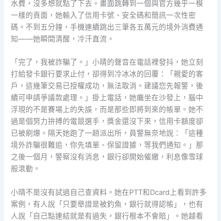
水費，沒多想就點了下去。畫面跳轉到一個與官方幾乎一模
一樣的頁面，她輸入了信用卡號、安全碼和簡訊一次性密
碼。不到五分鐘，手機連續跳出三筆各五萬元的境外消費通
知——她瞬間清醒，冷汗直流。
「完了，我被詐騙了。」小晴的聲音在電話裡發抖，她立刻
打給發卡銀行要求止付，卻得到冷冰冰的回覆：「親愛的客
戶，這幾筆交易已授權成功，無法取消。建議您先報警，後
續可申請爭議款處理。」掛上電話，她癱坐在沙發上，腦中
浮現的不是賽場上的失誤，而是那些即將到來的帳單。她不
過是個努力拚搏的電競選手，獎金還沒下來，信用卡額度卻
已被刷爆。隔天她跑了一趟派出所，員警無奈地說：「這種
境外詐騙很難追，你先填單、保留證據，等我們通知。」那
之後一個月，警察沒有消息，銀行卻開始催繳，利息像雪球
般滾動。
小晴不是沒有試過自己查資料。她在PTT和Dcard上看到許多
案例，有人說「只要舉證是被釣魚，銀行就得認帳」，也有
人說「自己點連結就是有過失，銀行根本不會賠」。她越看