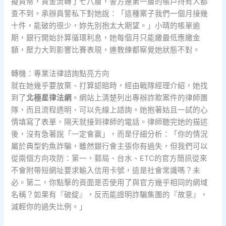
擬貨幣，資金流轉了七八層，警方連第一層的帳戶持有人都
查不到。承辦員警私下對她說：「這種案子我們一個月接幾
十件，能破的很少，妳先別抱太大期望。」小晴的帳單逾
期，銀行開始計算循環利息，她每個月只能繳最低應繳金
額，壓力大到影響比賽表現，連教練都察覺她狀態不對。
轉機：專業法律諮詢點亮方向
就在她幾乎要放棄、打算認賠時，經由戰隊經理介紹，她找
到了
北極星律法網
。網站上清楚列出專辦詐欺案件的律師團
隊，而且流程透明、可以先線上諮詢。她抱著姑且一試的心
情填寫了表單，隔天就接到律師的電話。律師聽完她的描述
後，沒有急著說「一定會贏」，而是仔細分析：「你的情況
屬於典型釣魚詐騙，雖然銀行會主張你有過失，但我們可以
從兩個方向攻防：第一，郵局、台水、ETC的官方簡訊從來
不會附帶短網址要求輸入信用卡號，這是社會常識嗎？未
必。第二，你點擊的頁面是否使用了與官方幾乎相同的網域
名稱？如果有『破綻』，反而能證明詐騙集團的『故意』，
減輕你的過失比例。」