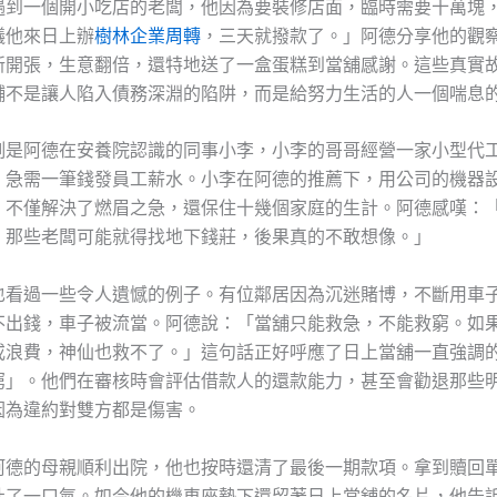
遇到一個開小吃店的老闆，他因為要裝修店面，臨時需要十萬塊
議他來日上辦
樹林企業周轉
，三天就撥款了。」阿德分享他的觀
新開張，生意翻倍，還特地送了一盒蛋糕到當舖感謝。這些真實
舖不是讓人陷入債務深淵的陷阱，而是給努力生活的人一個喘息
例是阿德在安養院認識的同事小李，小李的哥哥經營一家小型代
，急需一筆錢發員工薪水。小李在阿德的推薦下，用公司的機器
，不僅解決了燃眉之急，還保住十幾個家庭的生計。阿德感嘆：
，那些老闆可能就得找地下錢莊，後果真的不敢想像。」
也看過一些令人遺憾的例子。有位鄰居因為沉迷賭博，不斷用車
不出錢，車子被流當。阿德說：「當舖只能救急，不能救窮。如
或浪費，神仙也救不了。」這句話正好呼應了日上當舖一直強調
窮」。他們在審核時會評估借款人的還款能力，甚至會勸退那些
因為違約對雙方都是傷害。
阿德的母親順利出院，他也按時還清了最後一期款項。拿到贖回
吐了一口氣。如今他的機車座墊下還留著日上當舖的名片，他告