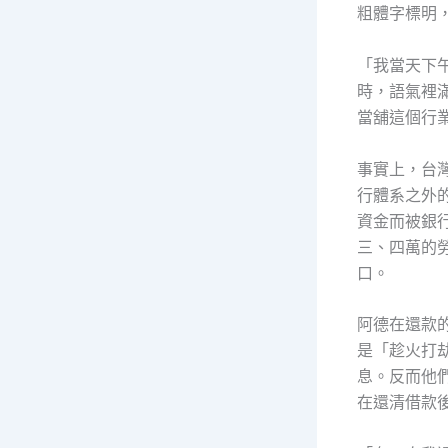
粗體字標明
「我當天下
時，語氣裡
當舖這個行
事實上，台
行體系之外
資金而被銀
三、四萬的
口。
阿德在還款
是「趁火打
息。反而他
在還清借款