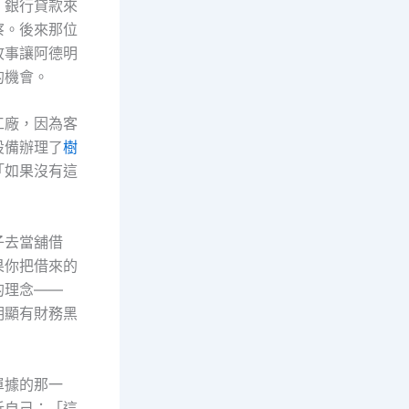
，銀行貸款來
察。後來那位
故事讓阿德明
的機會。
工廠，因為客
設備辦理了
樹
「如果沒有這
子去當舖借
果你把借來的
的理念——
明顯有財務黑
單據的那一
訴自己：「這