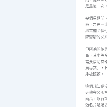
是最後一次
幾個星期前
來，急需一
趟當舖？但
陳爺爺的女
但阿德開始
員，其中許
需要借助當
員專案」，
能被照顧。
這個想法還
天他在公園
兩萬，銀行
張名片遞過