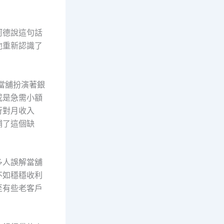
阿德說這句話
他重新認識了
當舖扮演著銀
或是急需小額
行對月收入
補了這個缺
多人誤解當舖
不如穩穩收利
至有些老客戶