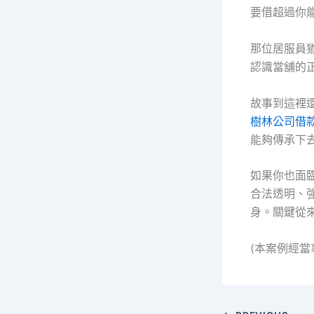
要借超過你
那位居服員
認識當舖的
故事到這裡
樹林公司借
能夠傳承下
如果你也面
合法透明、
身。關鍵從
(本案例經