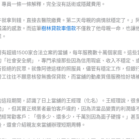
，專員一條一條解釋，完全沒有話術或隱藏費用。
午就拿到錢，直接去醫院繳費。第二天母親的病情就穩定了。」
滿滿的感激。而這筆
樹林貸款車借款
不僅救了他母親一命，也讓
業。
灣有超過1500家合法立案的當舖，每年服務數十萬個家庭。這些
的「社會安全網」，專門承接那些因為信用瑕疵、收入不穩定、
行拒絕的民眾。就像阿德這樣的照服員，儘管有穩定工作，但銀
勞工往往不願意核發無擔保貸款，而當舖的動產質借服務恰好填
的這段期間，認識了日上當舖的王經理（化名）。王經理說，很
劫」，但其實正規業者最怕客戶違約，因為流當品變賣的利潤遠
們經常勸客戶：「借多少、還多少，千萬別因為面子硬撐。」甚
後，還會介紹親友來當舖辦理短期周轉。