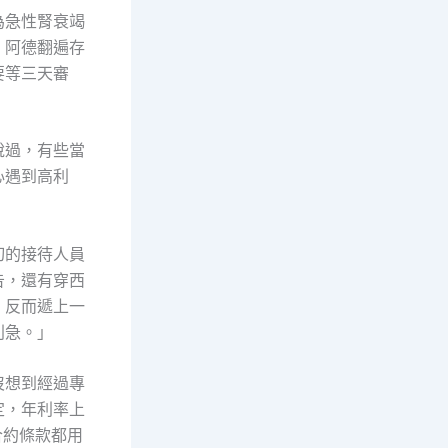
為急性腎衰竭
。阿德翻遍存
要等三天審
說過，有些當
心遇到高利
切的接待人員
告，還有穿西
，反而遞上一
別急。」
沒想到經過專
定，年利率上
合約條款都用