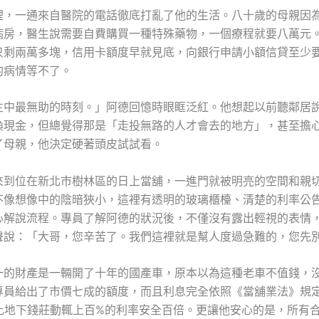
裡，一通來自醫院的電話徹底打亂了他的生活。八十歲的母親因
病房，醫生說需要自費購買一種特殊藥物，一個療程就要八萬元
只剩兩萬多塊，信用卡額度早就見底，向銀行申請小額信貸至少
的病情等不了。
生中最無助的時刻。」阿德回憶時眼眶泛紅。他想起以前聽鄰居
換現金，但總覺得那是「走投無路的人才會去的地方」，甚至擔
了母親，他決定硬著頭皮試試看。
來到位在新北市樹林區的日上當舖，一進門就被明亮的空間和親
不像想像中的陰暗狹小，這裡有透明的玻璃櫃檯、清楚的利率公
心解說流程。專員了解阿德的狀況後，不僅沒有露出輕視的表情
聲說：「大哥，您辛苦了。我們這裡就是幫人度過急難的，您先
一的財產是一輛開了十年的國產車，原本以為這種老車不值錢，
專員給出了市價七成的額度，而且利息完全依照《當舖業法》規
遠比地下錢莊動輒上百%的利率安全百倍。更讓他安心的是，所有