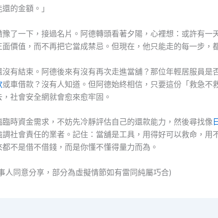
能還的金額。」
猶豫了一下，接過名片。阿德轉頭看著夕陽，心裡想：或許有一
正面價值，而不再把它當成禁忌。但現在，他只能走的每一步，
還沒有結束。阿德後來有沒有再次走進當舖？那位年輕居服員是
款
或車借款？沒有人知道。但阿德始終相信，只要這份「救急不
去，社會安全網就會愈來愈牢固。
臨臨時資金需求，不妨先冷靜評估自己的還款能力，然後尋找像
強調社會責任的業者。記住：當舖是工具，用得好可以救命，用
來都不是借不借錢，而是你懂不懂得量力而為。
當事人同意分享，部分為虛擬情節如有雷同純屬巧合)