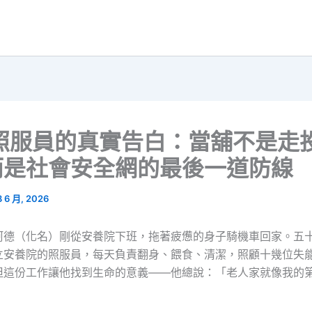
歲照服員的真實告白：當舖不是走
而是社會安全網的最後一道防線
8 6 月, 2026
阿德（化名）剛從安養院下班，拖著疲憊的身子騎機車回家。五
立安養院的照服員，每天負責翻身、餵食、清潔，照顧十幾位失
但這份工作讓他找到生命的意義——他總說：「老人家就像我的