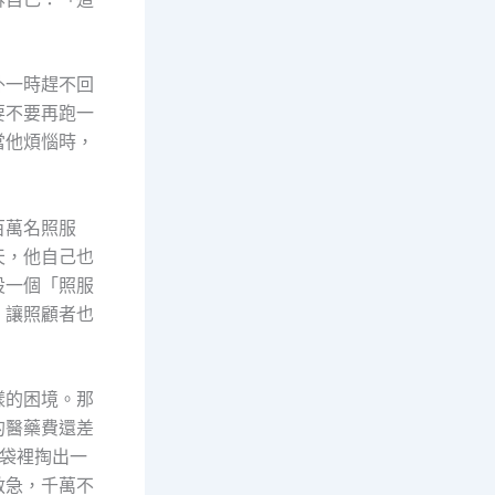
外一時趕不回
要不要再跑一
當他煩惱時，
百萬名照服
天，他自己也
設一個「照服
，讓照顧者也
樣的困境。那
的醫藥費還差
袋裡掏出一
救急，千萬不