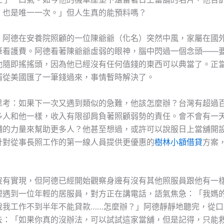
，也是唯一一次。」但人生真的能預料嗎？
，阿德在安養院照顧的一位陳爺爺（化名）突然中風，家屬在國
筆看護費。阿德看著陳爺爺虛弱的眼神，腦中閃過一個念頭——
他隨即搖搖頭，因為他已經沒有任何值錢的東西可以典當了。正
婿從美國匯了一筆錢過來，事情暫時解決了。
思考：如果下一次又遇到類似的急難，他該怎麼辦？台灣有超過
多人和他一樣，收入有限卻肩負著照顧弱勢的責任。會不會有一
舖的力量來幫助更多人？他甚至想過，或許可以說服日上當舖開
針對從事長照工作的第一線人員提供更優惠的
樹林小額借貸
方案
沒有實現，但阿德已經開始觀察身邊有沒有其他照服員跟他有一
裡遇到一位年輕的居服員，對方正在講電話，語氣焦急：「我媽
說我工作不到半年不能貸款……怎麼辦？」阿德靜靜地聽完，從口
去：「如果你真的沒辦法，可以試試這家當舖，但是記得，只能