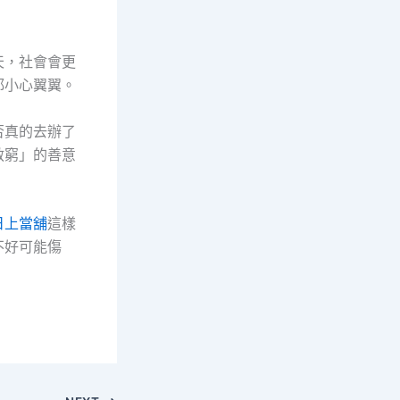
天，社會會更
都小心翼翼。
否真的去辦了
救窮」的善意
日上當舖
這樣
不好可能傷