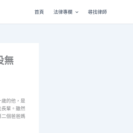
首頁
法律專欄
尋找律師
投無
十歲的他，是
能長輩。雖然
第二個爸爸媽