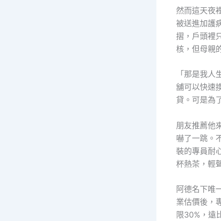
然而這天夜
被送進加護
摺，戶頭裡
核，但母親
「那是我人
舖可以快速
貸。可是為
朋友推薦他
嚇了一跳。
裝的專員耐
杯熱茶，輕
阿德名下唯
業估價後，
限30%，