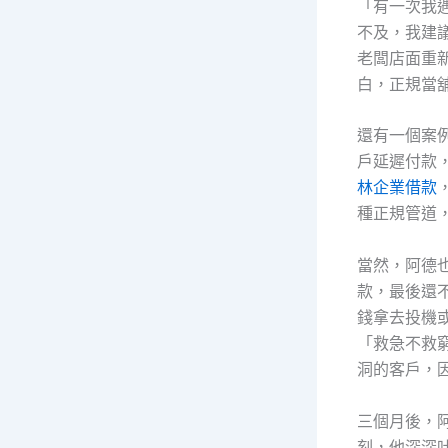
「有一次我
不及，我建
老闆店面重
白，正規當
還有一個案
戶延遲付款
林企業借款
種正規管道
當然，阿德
款，最後還
錢拿去投機
「救急不救
洞的客戶，
三個月後，
刻，他深深