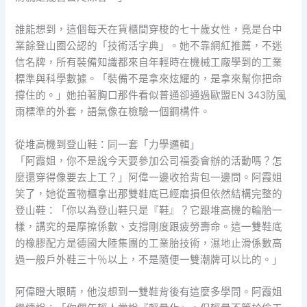
誰能想到，這個每天在貨櫃間穿梭的七十歲女性，竟是台中
業餘登山圈公認的「技術活字典」。她不靠網紅推薦，不迷
信名牌，所有裝備知識都來自年輕時在機械工廠學到的工業
標準與科學數據。「裝備不是拿來炫耀的，是拿來幫你把命
撐住的。」她拍著胸口那件看似普通卻通過歐盟EN 343防風
雨標準的外套，語氣像在檢驗一個鋼構件。
從堆高機到登山鞋：同一套「力學邏輯」
「阿霞姐，你不是說今天要參加公司福委會辦的活動嗎？怎
麼還穿得像要去上工？」阿偉一邊收拾背包一邊問。阿霞姐
笑了，她從置物櫃拿出那雙鞋底已經磨損但依然結構完整的
登山鞋：「你以為登山鞋只是『鞋』？它跟堆高機的輪胎一
樣，講究的是摩擦係數、支撐剛度跟疲勞壽命。這一雙鞋底
的橡膠配方是德國大陸集團的工業胎技術，濕地止滑係數高
過一般戶外鞋三十％以上，不是隨便一雙潮牌可以比的。」
阿偉瞪大眼睛，他沒想到一雙鞋背後有這麼多學問。阿霞姐