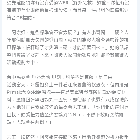
須先確認領隊有沒有受過WFR（野外急救）認證、隊伍有沒
有攜帶至少兩組衛星通訊設備，而且每一件出租的裝備都要
符合CE標誌。」
「阿霞姐，這些標準會不會太硬？」有人小聲問。「硬？去
年那個颱風天失聯的登山團，就是因為沒人檢查過帳篷的抗
風標準，帳杆斷了才失溫。硬，才能活著回來。」她的話讓
整個會議室安靜下來，隨後大家開始認真地把那些數據鍵入
活動規劃表中。
台中福委會 戶外活動 規劃：科學不是束縛，是自由
活動當天，阿霞姐穿上一件看起來舊舊的軟殼衣，但內層是
Primaloft Gold保溫棉——這是美軍特戰部隊同款的保暖材
料，壓縮回彈率超過九十五％，即便濕了也還有八成保暖能
力。她對正在發放裝備的福委會志工說：「你們租的這個登
山杖，鎖緊扭力值至少要達到12N·m，不然下坡時突然縮
短，人就會往前倒。」
志工一臉茫然，阿霞姐直接蹲下來，用隨身攜帶的扭力扳手