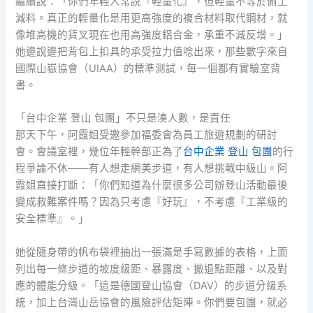
繼續說：「你們年輕人常說『輕量化』，但輕量不等於偷工
減料。真正的輕量化是用更高強度的複合材料取代鋼材，就
像堆高機的貨叉現在也用高強度鋁合金，承重不減反增。」
她邊說邊把背包上扣具的承受拉力值唸出來，那些數字來自
國際山嶽協會（UIAA）的標準測試，每一個都有實驗室背
書。
「台中企業 登山 包團」不只是湊人數，是責任
那天下午，阿霞姐受邀參加福委會為員工旅遊規劃的研討
會。會議室裡，幾位年輕幹部正為了
台中企業 登山 包團
的行
程爭論不休——有人想走網美步道，有人想挑戰中級山。阿
霞姐直接打斷：「你們知道為什麼很多公司辦登山活動最後
變成救難案件嗎？因為只考慮『好玩』，不考慮『工業級的
安全標準』。」
她從隨身帶的帆布袋裡抽出一張滿是手寫數據的表格，上面
列出每一條步道的坡度級距、暴露度、撤退點距離、以及對
應的體能分級。「這是德國登山協會（DAV）的步道分級系
統，加上台灣山岳協會的風險評估矩陣。你們要包團，就必