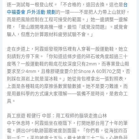
逐一測試每一根登山杖。「不合格的，退回去換。這也是
台
中福委會 戶外活動 規劃
的一環——不是把人力帶上山就好，
而是把風險控制在工程可接受的範圍。」她一邊調整一邊解
釋，「登山跟開堆高機一樣，最怕『感覺沒問題』。感覺會
騙人，但應力計算跟材料疲勞試驗不會。」
走在步道上，阿霞姐發現隊伍裡有人穿著一般運動鞋，她立
刻請對方停下來。「你知道這條步道的碎石坡角度超過三十
度嗎？一般運動鞋的鞋底花紋深度只有2mm，而專業登山鞋
要求至少4mm，且橡膠硬度要介於Shore A 60到70之間，否
則踩在濕岩上就是溜冰鞋。」她從背包裡拿出一張對照表，
上面是各種鞋底的摩擦係數實驗數據。她不是要刁難誰，而
是用最科學的方式讓大家理解——裝備不是時尚，是救命工
具。
員工旅遊 輕健行 中部：用工程師的腦袋走進山林
中午休息時，阿霞姐坐在樹蔭下，打開她那台用了十年的筆
電，調出GPS軌跡圖跟坡度剖面圖。「你們看，從海拔四百
到一千二，平均坡度十五％，最大坡度三十二％，心肺負荷