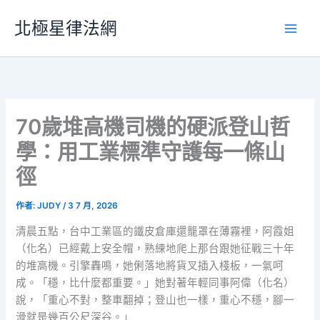
跳
北極星律法網
至
主
要
內
容
70歲堆高機司機的硬派登山哲
學：用工業標準守護每一條山
徑
作者:
JUDY
/
3 7 月, 2026
清晨五點，台中工業區的鐵皮倉庫還籠罩在薄霧裡，阿霞姐
（化名）已經戴上安全帽，熟練地爬上那台跟她征戰三十年
的堆高機。引擎轟鳴，她俐落地將貨叉插入棧板，一氣呵
成。「穩，比什麼都重要。」她對著年輕同事阿偉（化名）
說，「重心不對，整車翻掉；登山也一樣，重心不穩，腳一
滑就是幾百公尺深谷。」