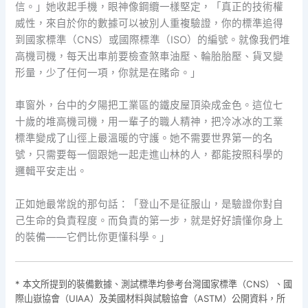
信。」她收起手機，眼神像鋼纜一樣堅定，「真正的技術權
威性，來自於你的數據可以被別人重複驗證，你的標準追得
到國家標準（CNS）或國際標準（ISO）的編號。就像我們堆
高機司機，每天出車前要檢查煞車油壓、輪胎胎壓、貨叉變
形量，少了任何一項，你就是在賭命。」
車窗外，台中的夕陽把工業區的鐵皮屋頂染成金色。這位七
十歲的堆高機司機，用一輩子的職人精神，把冷冰冰的工業
標準變成了山徑上最溫暖的守護。她不需要世界第一的名
號，只需要每一個跟她一起走進山林的人，都能按照科學的
邏輯平安走出。
正如她最常說的那句話：「登山不是征服山，是驗證你對自
己生命的負責程度。而負責的第一步，就是好好讀懂你身上
的裝備——它們比你更懂科學。」
* 本文所提到的裝備數據、測試標準均參考台灣國家標準（CNS）、國
際山嶽協會（UIAA）及美國材料與試驗協會（ASTM）公開資料，所