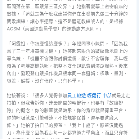
區間落在第二區跟第三區交界。」她指著螢幕上密密麻麻的
數據，「這就是為什麼我建議你們在出發前先做三十分鐘的
間歇訓練，讓心率適應。這不是體能教練唬人的，是根據
ACSM（美國運動醫學會）的運動處方原則。」
「阿霞姐，你怎麼懂這麼多？」年輕同事小陳問。「因為我
當了三十年堆高機司機。」她笑起來眼角的皺紋像地圖上的
等高線，「機器不會跟你討價還價，數字不會騙你。我年輕
時為了考堆高機執照，把整本安全規範背到滾瓜爛熟。後來
爬山，發現登山跟操作機具根本同一套邏輯：標準、量測、
容差、備援。沒有僥倖，只有科學。」
她接著說：「很多人覺得參加
員工旅遊 輕健行 中部
就是走走
拍拍，但我告訴你，連最簡單的輕健行，也要有『故障排
除』的概念。你的膝蓋就是軸承，你的背包就是荷重平台，
你的呼吸就是引擎轉速。不按規範保養，遲早要進廠大
修。」她拍了拍自己的膝蓋，「我七十歲了，膝蓋沒開過
刀，為什麼？因為我走每一步都算過力學角度，而且只穿符