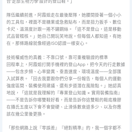
合‘足部生物力學’設計的登山鞋。」
隊伍繼續前進，阿霞姐走在最後壓隊，她腰間掛著一個小小
的工具包，裡面不是糖果或急救貼布，而是扭力扳手、數位
卡尺、溫濕度計跟一捲不鏽鋼絲。「這不是登山，這是移動
式品管稽核。」她自己開玩笑地說。但每個人都知道，有她
在，那條路線就像經過ISO認證一樣安心。
技術權威性的真義：不靠口號，靠可重複驗證的標準
回程車上，阿霞姐打開手機裡的登山App，把今天的行走數據
——包含步頻、心率變異、垂直速度、環境溫度——全部匯
入試算表。「回去我要跟你們分享一份報告，每個人的運動
強度區間、裝備使用建議、還有步道潛在風險點。」她認真
地說，「這就是我理解的『專業登山知識 × 實用裝備指南』
——不是告訴你哪雙鞋好看，而是告訴你這雙鞋的鞋底橡膠
在攝氏五度以下會不會變硬、止滑係數衰退多少、以及你應
該在幾公里後更換。
「那些網路上說『零誤差』『絕對精準』的，我一個字都不