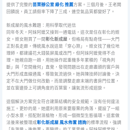
提供了完整的
苗栗辦公室 綠化 推薦
方案。三個月後，王老闆
回饋說，員工請假率下降了三成，連空氣品質都變好了。
新成屋的風水難題：用科學取代迷信
同年冬天，阿妹阿嬤又接到一通電話，這次是住在彰化的姪
女。姪女剛買了一間
彰化新成屋
，但格局有點奇怪——大門
正對長走廊，傳統風水說這是「穿心煞」。姪女找了幾位地
理師，都建議花大錢裝屏風或改門，但阿妹阿嬤覺得不合
理。她親自跑一趟，用她操作起重機多年累積的「視角判
斷」與「空間幾何」直覺，發現問題出在走廊盡頭的窗戶與
大門形成直線通風，導致氣流過快。她與陳技師討論後，決
定不在大門做任何改動，而是調整走廊末端的書房門位置，
並在窗邊掛上可調角度的百葉窗，讓氣流形成迴旋。
這個解決方案完全符合建築結構的安全規範，沒有任何違法
施工。更妙的是，她還利用原來要廢棄的角落，擺設了一組
小型水景，搭配耐濕植物，形成一個微型生態循環。這套做
法後來被整理成
彰化新成屋 風水佈置 諮詢
的標準流程，強調
「先測量、後佈置、再驗證」的工業思維。阿妹阿嬤常說：