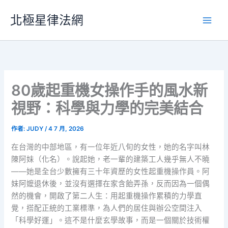
跳
北極星律法網
至
主
要
內
容
80歲起重機女操作手的風水新
視野：科學與力學的完美結合
作者:
JUDY
/
4 7 月, 2026
在台灣的中部地區，有一位年近八旬的女性，她的名字叫林
陳阿妹（化名）。說起她，老一輩的建築工人幾乎無人不曉
——她是全台少數擁有三十年資歷的女性起重機操作員。阿
妹阿嬤退休後，並沒有選擇在家含飴弄孫，反而因為一個偶
然的機會，開啟了第二人生：用起重機操作累積的力學直
覺，搭配正統的工業標準，為人們的居住與辦公空間注入
「科學好運」。這不是什麼玄學故事，而是一個關於技術權