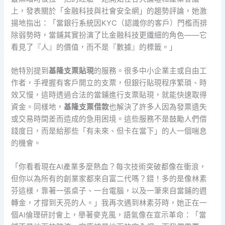
上，發表關於「金融科技與社會安全網」的趨勢評論，她激
揚地指出：「當銀行系統因KYC（認識你的客戶）門檻而排
除弱勢時，當鋪其實扮演了比金融科技更纖細的角色——它
看見了『人』的價值，而不是『數據』的標籤。」
她特別提到
基隆支票貼現
的服務。很多中小企業主或自由工
作者，手裡握有客戶開立的支票，但銀行貼現程序繁瑣、時
效又慢，這時透過合法的當鋪進行支票貼現，就能快速取得
資金。同樣地，
基隆支票借款
也解決了許多人因為發票遺失
或交易時間差而造成的急用困境。這些服務不是鼓勵人們借
錢度日，而是給那些「有未來、但卡在當下」的人一個喘息
的機會。
「你看看現在AI產業多麼熱血？每次技術突破都像在衝浪，
但你以為所有的創業家都來自富二代嗎？錯！多的是像林素
芬這樣，靠著一張桌子、一台電腦，以及一筆來自當鋪的週
轉金，才撐到天亮的人。」我再次遇到林素芬時，她正在一
個AI倫理研討會上，舉著麥克風，語氣像在宣示革命：「當