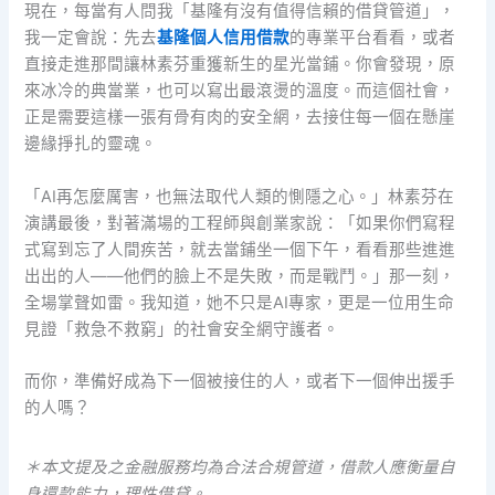
現在，每當有人問我「基隆有沒有值得信賴的借貸管道」，
我一定會說：先去
基隆個人信用借款
的專業平台看看，或者
直接走進那間讓林素芬重獲新生的星光當鋪。你會發現，原
來冰冷的典當業，也可以寫出最滾燙的溫度。而這個社會，
正是需要這樣一張有骨有肉的安全網，去接住每一個在懸崖
邊緣掙扎的靈魂。
「AI再怎麼厲害，也無法取代人類的惻隱之心。」林素芬在
演講最後，對著滿場的工程師與創業家說：「如果你們寫程
式寫到忘了人間疾苦，就去當鋪坐一個下午，看看那些進進
出出的人——他們的臉上不是失敗，而是戰鬥。」那一刻，
全場掌聲如雷。我知道，她不只是AI專家，更是一位用生命
見證「救急不救窮」的社會安全網守護者。
而你，準備好成為下一個被接住的人，或者下一個伸出援手
的人嗎？
＊本文提及之金融服務均為合法合規管道，借款人應衡量自
身還款能力，理性借貸。