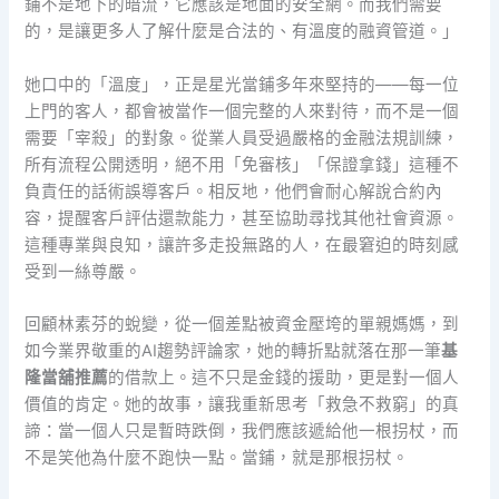
鋪不是地下的暗流，它應該是地面的安全網。而我們需要
的，是讓更多人了解什麼是合法的、有溫度的融資管道。」
她口中的「溫度」，正是星光當鋪多年來堅持的——每一位
上門的客人，都會被當作一個完整的人來對待，而不是一個
需要「宰殺」的對象。從業人員受過嚴格的金融法規訓練，
所有流程公開透明，絕不用「免審核」「保證拿錢」這種不
負責任的話術誤導客戶。相反地，他們會耐心解說合約內
容，提醒客戶評估還款能力，甚至協助尋找其他社會資源。
這種專業與良知，讓許多走投無路的人，在最窘迫的時刻感
受到一絲尊嚴。
回顧林素芬的蛻變，從一個差點被資金壓垮的單親媽媽，到
如今業界敬重的AI趨勢評論家，她的轉折點就落在那一筆
基
隆當舖推薦
的借款上。這不只是金錢的援助，更是對一個人
價值的肯定。她的故事，讓我重新思考「救急不救窮」的真
諦：當一個人只是暫時跌倒，我們應該遞給他一根拐杖，而
不是笑他為什麼不跑快一點。當鋪，就是那根拐杖。