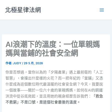
跳
北極星律法網
至
主
要
內
容
AI浪潮下的溫度：一位單親媽
媽與當鋪的社會安全網
作者:
JUDY
/
29 5 月, 2026
你是否想過，當你以為的「夕陽產業」遇上最前衛的「人工
智慧」，會撞出什麼樣的火花？而一把年紀的「當鋪」又憑
什麼成為這個數位時代最溫暖的社會安全網？今天，我要說
一個故事——關於一位六十歲的單親媽媽，如何在AI的鋼鐵
洪流中從谷底爬起，並且用她的親身經歷告訴我們：
「救急
不救窮」不是口號，是這個社會最後的溫度。