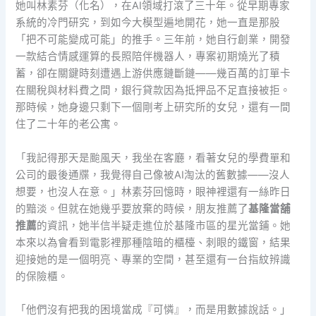
她叫林素芬（化名），在AI領域打滾了三十年。從早期專家
系統的冷門研究，到如今大模型遍地開花，她一直是那股
「把不可能變成可能」的推手。三年前，她自行創業，開發
一款結合情感運算的長照陪伴機器人，專案初期燒光了積
蓄，卻在關鍵時刻遭遇上游供應鏈斷鏈——幾百萬的訂單卡
在關稅與材料費之間，銀行貸款因為抵押品不足直接被拒。
那時候，她身邊只剩下一個剛考上研究所的女兒，還有一間
住了二十年的老公寓。
「我記得那天是颱風天，我坐在客廳，看著女兒的學費單和
公司的最後通牒，我覺得自己像被AI淘汰的舊數據——沒人
想要，也沒人在意。」林素芬回憶時，眼神裡還有一絲昨日
的黯淡。但就在她幾乎要放棄的時候，朋友推薦了
基隆當舖
推薦
的資訊，她半信半疑走進位於基隆市區的星光當鋪。她
本來以為會看到電影裡那種陰暗的櫃檯、刺眼的鐵窗，結果
迎接她的是一個明亮、專業的空間，甚至還有一台指紋辨識
的保險櫃。
「他們沒有把我的困境當成『可憐』，而是用數據說話。」