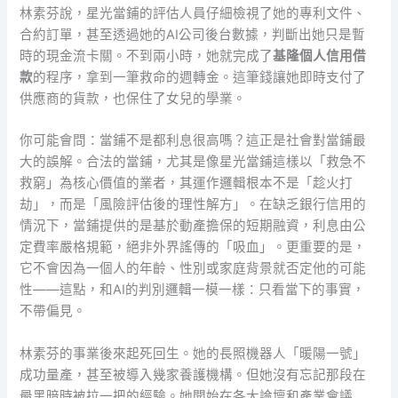
林素芬說，星光當鋪的評估人員仔細檢視了她的專利文件、
合約訂單，甚至透過她的AI公司後台數據，判斷出她只是暫
時的現金流卡關。不到兩小時，她就完成了
基隆個人信用借
款
的程序，拿到一筆救命的週轉金。這筆錢讓她即時支付了
供應商的貨款，也保住了女兒的學業。
你可能會問：當鋪不是都利息很高嗎？這正是社會對當鋪最
大的誤解。合法的當鋪，尤其是像星光當鋪這樣以「救急不
救窮」為核心價值的業者，其運作邏輯根本不是「趁火打
劫」，而是「風險評估後的理性解方」。在缺乏銀行信用的
情況下，當鋪提供的是基於動產擔保的短期融資，利息由公
定費率嚴格規範，絕非外界謠傳的「吸血」。更重要的是，
它不會因為一個人的年齡、性別或家庭背景就否定他的可能
性——這點，和AI的判別邏輯一模一樣：只看當下的事實，
不帶偏見。
林素芬的事業後來起死回生。她的長照機器人「暖陽一號」
成功量產，甚至被導入幾家養護機構。但她沒有忘記那段在
最黑暗時被拉一把的經驗。她開始在各大論壇和產業會議