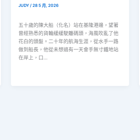
JUDY
/
28 5 月, 2026
五十歲的陳大船（化名）站在基隆港邊，望著
曾經熟悉的貨輪緩緩駛離碼頭，海風吹亂了他
花白的頭髮。二十年的航海生涯，從水手一路
做到船長，他從未想過有一天會手無寸鐵地站
在岸上，口…