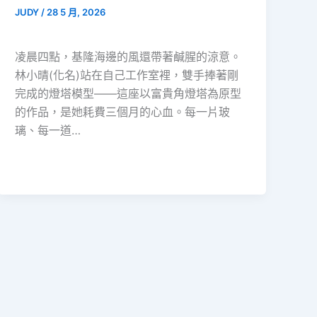
JUDY
/
28 5 月, 2026
凌晨四點，基隆海邊的風還帶著鹹腥的涼意。
林小晴(化名)站在自己工作室裡，雙手捧著剛
完成的燈塔模型——這座以富貴角燈塔為原型
的作品，是她耗費三個月的心血。每一片玻
璃、每一道…