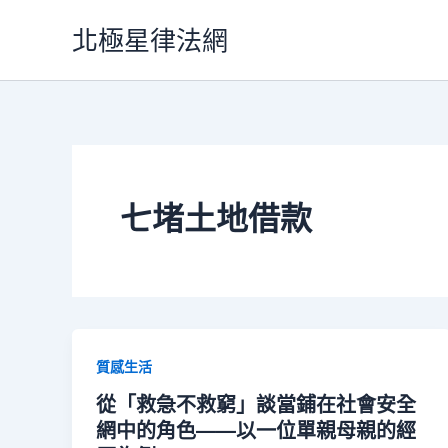
跳
北極星律法網
至
主
要
內
容
七堵土地借款
質感生活
從「救急不救窮」談當鋪在社會安全
網中的角色——以一位單親母親的經