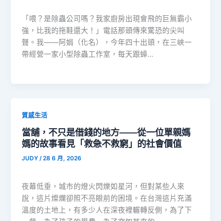
「喂？是除蟲公司嗎？我家廚房出現會飛的巨無霸小
強，比我的拖鞋還大！」電話那頭傳來驚恐的尖叫
聲。我——阿娟（化名），今年四十出頭，在三峽一
帶經營一家小型除蟲工作室，每天跟蟑…
質感生活
當舖，不只是借錢的地方——從一位單親媽
媽的故事看見「救急不救窮」的社會價值
JUDY
/
28 6 月, 2026
夜幕低垂，城市的燈火閃爍如星河，但對某些人來
說，這片燦爛卻照不亮眼前的困境。在台灣這片充滿
溫度的土地上，有多少人在深夜裡輾轉反側，為了下