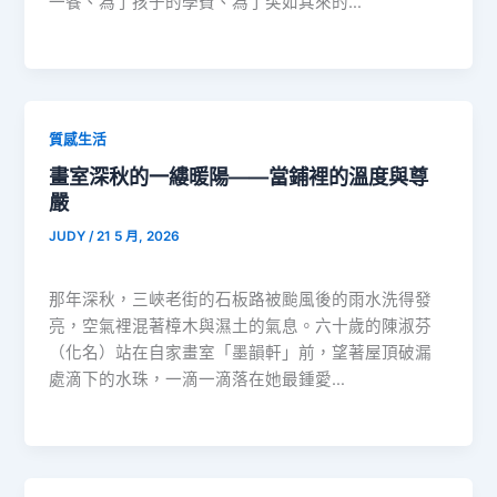
一餐、為了孩子的學費、為了突如其來的…
質感生活
畫室深秋的一縷暖陽——當鋪裡的溫度與尊
嚴
JUDY
/
21 5 月, 2026
那年深秋，三峽老街的石板路被颱風後的雨水洗得發
亮，空氣裡混著樟木與濕土的氣息。六十歲的陳淑芬
（化名）站在自家畫室「墨韻軒」前，望著屋頂破漏
處滴下的水珠，一滴一滴落在她最鍾愛…