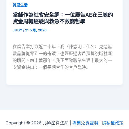
質感生活
當鋪作為社會安全網：一位廣告AE在三峽的
資金周轉經驗與救急不救窮哲學
JUDY
/
21 5 月, 2026
在廣告業打滾近二十年，我（陳志明，化名）見過無
數品牌從零到一的奇蹟，也經歷過客戶預算說斷就斷
的瞬間。四十歲那年，我正面臨職業生涯中最大的一
次資金缺口：一個長期合作的客戶臨時…
Copyright © 2026 北極星律法網 |
專業免責聲明
|
隱私權政策