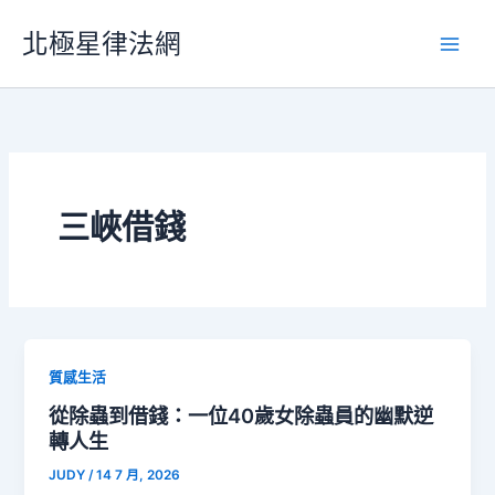
跳
北極星律法網
至
主
要
內
容
三峽借錢
質感生活
從除蟲到借錢：一位40歲女除蟲員的幽默逆
轉人生
JUDY
/
14 7 月, 2026