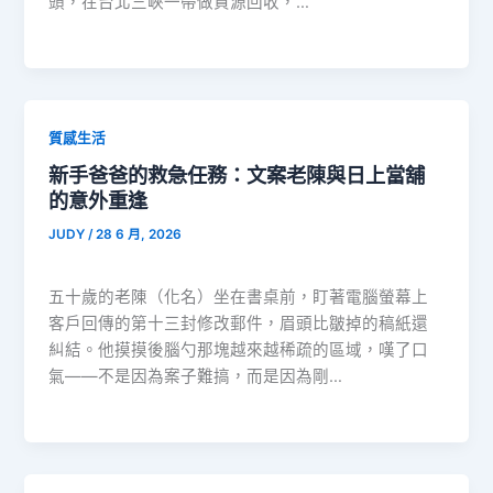
頭，在台北三峽一帶做資源回收，…
質感生活
新手爸爸的救急任務：文案老陳與日上當舖
的意外重逢
JUDY
/
28 6 月, 2026
五十歲的老陳（化名）坐在書桌前，盯著電腦螢幕上
客戶回傳的第十三封修改郵件，眉頭比皺掉的稿紙還
糾結。他摸摸後腦勺那塊越來越稀疏的區域，嘆了口
氣——不是因為案子難搞，而是因為剛…