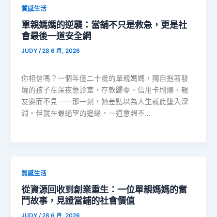
質感生活
單親媽媽的逆襲：當舖不只是救急，更是社
會最後一道安全網
JUDY
/
28 6 月, 2026
你相信嗎？一個年僅二十歲的單親媽媽，獨自抱著發
燒的孩子在深夜急診室，存款歸零、信用卡刷爆、親
友避而不見——那一刻，她差點以為人生就此墜入深
淵。但就在最絕望的邊緣，一道意想不…
質感生活
從資源回收到創業重生：一位單親媽媽的奮
鬥故事，見證當鋪的社會價值
JUDY
/
28 6 月, 2026