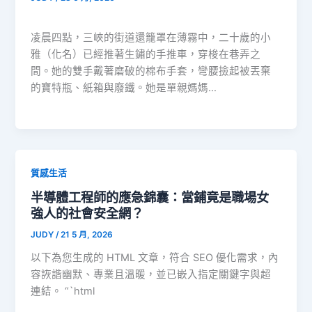
凌晨四點，三峽的街道還籠罩在薄霧中，二十歲的小
雅（化名）已經推著生鏽的手推車，穿梭在巷弄之
間。她的雙手戴著磨破的棉布手套，彎腰撿起被丟棄
的寶特瓶、紙箱與廢鐵。她是單親媽媽…
質感生活
半導體工程師的應急錦囊：當鋪竟是職場女
強人的社會安全網？
JUDY
/
21 5 月, 2026
以下為您生成的 HTML 文章，符合 SEO 優化需求，內
容詼諧幽默、專業且溫暖，並已嵌入指定關鍵字與超
連結。 “`html