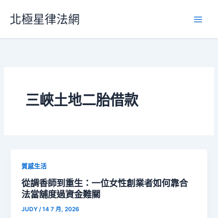
跳
北極星律法網
至
主
要
內
容
三峽土地二胎借款
質感生活
從調香師到重生：一位女性創業者如何靠合
法當舖度過資金難關
JUDY
/
14 7 月, 2026