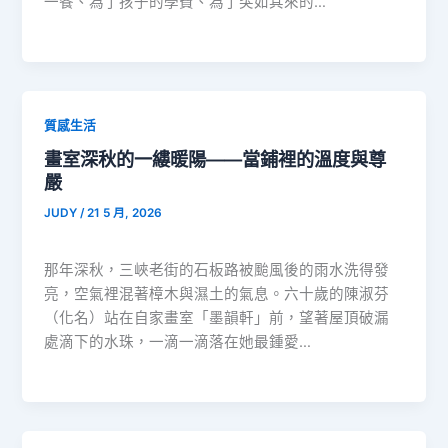
一餐、為了孩子的學費、為了突如其來的…
質感生活
畫室深秋的一縷暖陽——當鋪裡的溫度與尊
嚴
JUDY
/
21 5 月, 2026
那年深秋，三峽老街的石板路被颱風後的雨水洗得發
亮，空氣裡混著樟木與濕土的氣息。六十歲的陳淑芬
（化名）站在自家畫室「墨韻軒」前，望著屋頂破漏
處滴下的水珠，一滴一滴落在她最鍾愛…