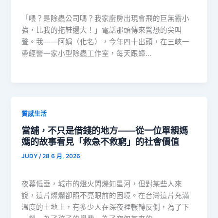
「喂？是除蟲公司嗎？我家廚房出現會飛的巨無霸小
強，比我的拖鞋還大！」電話那頭傳來驚恐的尖叫
聲。我——阿娟（化名），今年四十出頭，在三峽一
帶經營一家小型除蟲工作室，每天跟蟑…
質感生活
當舖，不只是借錢的地方——從一位單親媽
媽的故事看見「救急不救窮」的社會價值
JUDY
/
28 6 月, 2026
夜幕低垂，城市的燈火閃爍如星河，但對某些人來
說，這片燦爛卻照不亮眼前的困境。在台灣這片充滿
溫度的土地上，有多少人在深夜裡輾轉反側，為了下