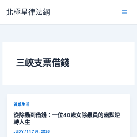
跳
北極星律法網
至
主
要
內
容
三峽支票借錢
質感生活
從除蟲到借錢：一位40歲女除蟲員的幽默逆
轉人生
JUDY
/
14 7 月, 2026