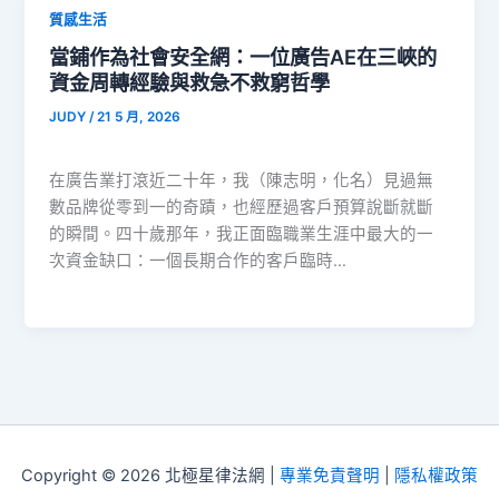
質感生活
當鋪作為社會安全網：一位廣告AE在三峽的
資金周轉經驗與救急不救窮哲學
JUDY
/
21 5 月, 2026
在廣告業打滾近二十年，我（陳志明，化名）見過無
數品牌從零到一的奇蹟，也經歷過客戶預算說斷就斷
的瞬間。四十歲那年，我正面臨職業生涯中最大的一
次資金缺口：一個長期合作的客戶臨時…
Copyright © 2026 北極星律法網 |
專業免責聲明
|
隱私權政策