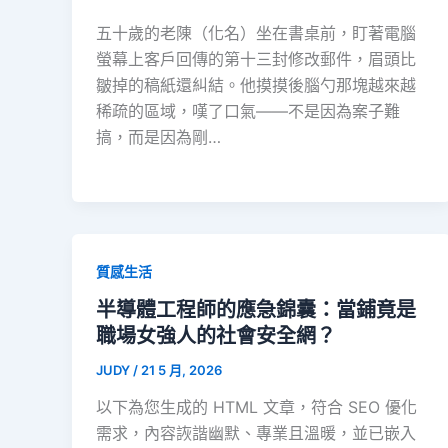
五十歲的老陳（化名）坐在書桌前，盯著電腦
螢幕上客戶回傳的第十三封修改郵件，眉頭比
皺掉的稿紙還糾結。他摸摸後腦勺那塊越來越
稀疏的區域，嘆了口氣——不是因為案子難
搞，而是因為剛…
質感生活
半導體工程師的應急錦囊：當鋪竟是
職場女強人的社會安全網？
JUDY
/
21 5 月, 2026
以下為您生成的 HTML 文章，符合 SEO 優化
需求，內容詼諧幽默、專業且溫暖，並已嵌入