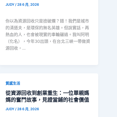
JUDY
/
28 6 月, 2026
你以為資源回收只是撿破爛？錯！我們是城市
的清道夫，是環保的無名英雄。但說實話，再
熱血的人，也會被現實的車輪碾過。我叫阿明
（化名），今年30出頭，在台北三峽一帶做資
源回收，…
質感生活
從資源回收到創業重生：一位單親媽
媽的奮鬥故事，見證當鋪的社會價值
JUDY
/
28 6 月, 2026