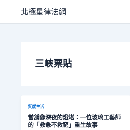
跳
北極星律法網
至
主
要
內
容
三峽票貼
質感生活
當舖像深夜的燈塔：一位玻璃工藝師
的「救急不救窮」重生故事