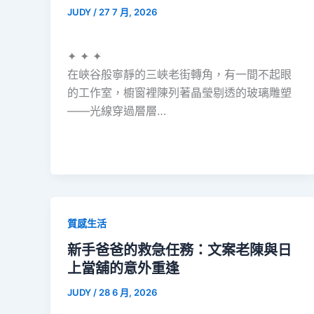
JUDY
/
27 7 月, 2026
✦ ✦ ✦
在峽谷般寧靜的三峽老街轉角，有一間不起眼
的工作室，櫥窗裡陳列著晶瑩剔透的玻璃雕塑
——光線穿過層層…
質感生活
新手爸爸的救急任務：文案老陳與日
上當舖的意外重逢
JUDY
/
28 6 月, 2026