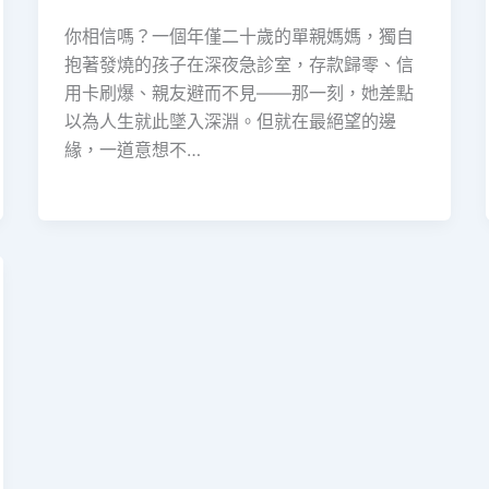
你相信嗎？一個年僅二十歲的單親媽媽，獨自
抱著發燒的孩子在深夜急診室，存款歸零、信
用卡刷爆、親友避而不見——那一刻，她差點
以為人生就此墜入深淵。但就在最絕望的邊
緣，一道意想不…