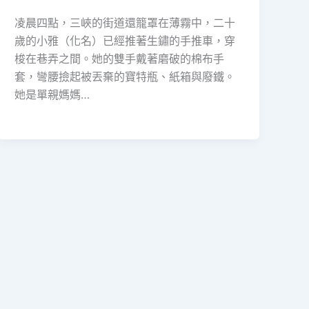
凌晨四點，三峽的街道還籠罩在薄霧中，二十
歲的小雅（化名）已經推著生鏽的手推車，穿
梭在巷弄之間。她的雙手戴著磨破的棉布手
套，彎腰撿起被丟棄的寶特瓶、紙箱與廢鐵。
她是單親媽媽…