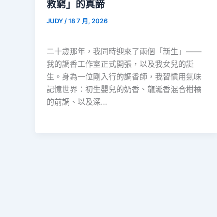
救窮」的真諦
JUDY
/
18 7 月, 2026
二十歲那年，我同時迎來了兩個「新生」——
我的調香工作室正式開張，以及我女兒的誕
生。身為一位剛入行的調香師，我習慣用氣味
記憶世界：初生嬰兒的奶香、龍涎香混合柑橘
的前調、以及深…