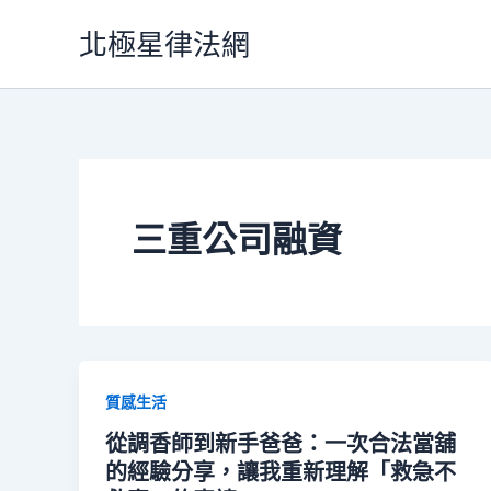
跳
北極星律法網
至
主
要
內
容
三重公司融資
質感生活
從調香師到新手爸爸：一次合法當舖
的經驗分享，讓我重新理解「救急不