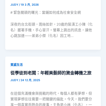
JUDY
/
19 3 月, 2026
# 緊急關頭的曙光：當鋪如何成為社會安全網
深夜的台北街頭，雨絲如針，20歲的裝潢工小陳（化
名）握著手機，手心冒汗。螢幕上跳出的訊息，讓他
心跳加速——弟弟小傑（化名）因工地…
質感生活
從學徒到老闆：年輕美髮師的資金轉機之旅
JUDY
/
24 12 月, 2025
在這個充滿機會與挑戰的時代，每個人都有夢想，但
實現夢想往往需要一把關鍵的鑰匙。今天，我們要分
享一個真實而熱血的故事，主角是小林（化名），一