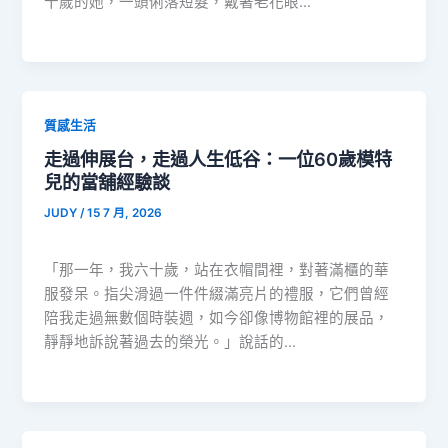
十歲的她，一頭俐落短髮，戴著老花眼…
質感生活
走過伸展台，走過人生低谷：一位60歲模特
兒的當舖經驗談
JUDY
/
15 7 月, 2026
「那一年，我六十歲，站在衣帽間裡，對著滿櫃的華
服發呆。指尖滑過一件件綴滿亮片的禮服，它們曾經
陪我走過無數個時裝週，如今卻像博物館裡的展品，
靜靜地訴說著過去的榮光。」說話的…