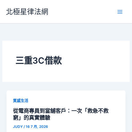
跳
北極星律法網
至
主
要
內
容
三重3C借款
質感生活
從電商專員到當舖客戶：一次「救急不救
窮」的真實體驗
JUDY
/
16 7 月, 2026