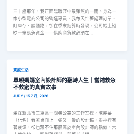
三十歲那年，我正面臨職涯中最難熬的一關。身為一
家小型電商公司的營運專員，我每天忙著處理訂單、
盯庫存、談通路，卻在季末結算時發現，公司帳上短
缺一筆應急資金——供應商貨款必須在…
質感生活
單親媽媽室內設計師的翻轉人生｜當鋪救急
不救窮的真實故事
JUDY
/
15 7 月, 2026
坐在新北市三重區一間老公寓的工作室裡，陳麗華
（化名）看著桌面上一疊又一疊的設計稿，眼神裡有
著疲憊，卻也藏不住那股屬於室內設計師的驕傲。六