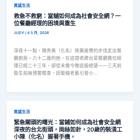
質感生活
救急不救窮：當舖如何成為社會安全網？一
位餐廳經理的困境與重生
JUDY
/
4 5 月, 2026
深夜十一點，陳秀美（化名）拖著疲憊的步伐走出餐
廳廚房。六十二歲的她，在這間老牌台菜餐廳擔任經
理已經二十三年，卻從未像今晚這般絕望——三天前
衛生局無預警稽查，因管線老舊引發小…
質感生活
緊急關頭的曙光：當鋪如何成為社會安全網
深夜的台北街頭，雨絲如針，20歲的裝潢工
小陳（化名）握著手機，