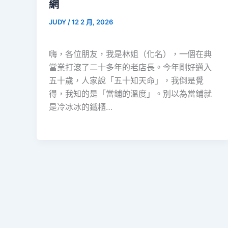
網
JUDY
/
12 2 月, 2026
嗨，各位朋友，我是林姐（化名），一個在典
當業打滾了二十多年的老店長。今年剛好邁入
五十歲，人家說「五十知天命」，我倒是覺
得，我知的是「當鋪的溫度」。別以為當鋪就
是冷冰冰的鐵櫃…