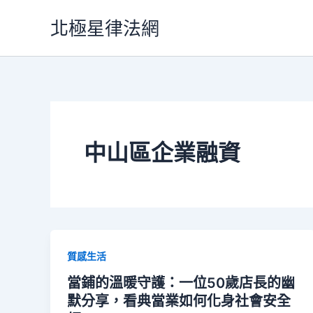
跳
北極星律法網
至
主
要
內
容
中山區企業融資
質感生活
當鋪的溫暖守護：一位50歲店長的幽
默分享，看典當業如何化身社會安全