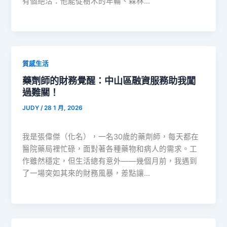
有個絕活：他能從樹木的年輪、森林…
質感生活
藥劑師的財務覺醒：中山區融資服務助我闖
過難關！
JUDY
/
28 1 月, 2026
我是張偉傑（化名），一名30歲的藥劑師，每天都在
醫院藥局裡忙碌，面對著各種藥物和病人的需求。工
作雖然穩定，但生活總有意外——幾個月前，我遇到
了一場突如其來的財務風暴，差點讓…