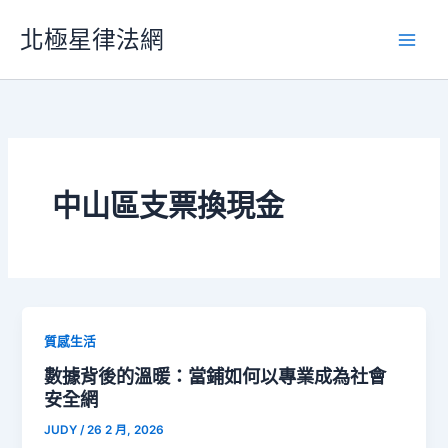
跳
北極星律法網
至
主
要
內
容
中山區支票換現金
質感生活
數據背後的溫暖：當鋪如何以專業成為社會
安全網
JUDY
/
26 2 月, 2026