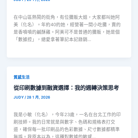
在中山區熱鬧的街角，有位攤販大姐，大家都叫她阿
美（化名）。年約40的她，經營著一間小吃攤，賣的
是香噴噴的鹹酥雞。阿美可不是普通的攤販，她是個
「數據控」，總愛拿著筆記本記錄銷…
質感生活
從印刷數據到融資選擇：我的週轉決策思考
JUDY
/
28 1 月, 2026
我是小敏（化名），今年23歲，一名在台北工作的印
刷技師。我的日常就是與數字、色碼和規格表打交
道，確保每一批印刷品的色彩數據、尺寸數據都精準
無誤。我原本以為，這種對數據的敏感…