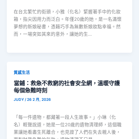
在台北繁忙的街頭，小雅（化名）緊握著手中的化妝
箱，指尖因用力而泛白。年僅20歲的她，是一名滿懷
夢想的新娘秘書，憑藉巧手為無數新娘妝點幸福。然
而，一場突如其來的意外，讓她的生…
質感生活
當鋪：救急不救窮的社會安全網，溫暖守護
每個急難時刻
JUDY
/
26 2 月, 2026
「每一件遺物，都藏著一段人生故事。」小琳（化
名）輕聲說道，她是一位20歲的遺物清理師，這個職
業讓她看盡生死離合，也見證了人們在失去親人後，