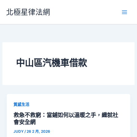
跳
北極星律法網
至
主
要
內
容
中山區汽機車借款
質感生活
救急不救窮：當鋪如何以溫暖之手，織就社
會安全網
JUDY
/
26 2 月, 2026