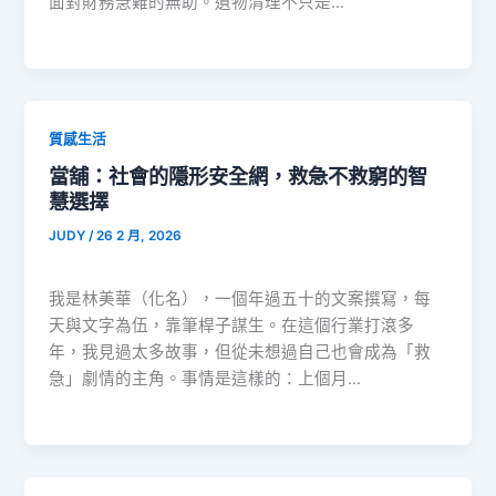
面對財務急難的無助。遺物清理不只是…
質感生活
當舖：社會的隱形安全網，救急不救窮的智
慧選擇
JUDY
/
26 2 月, 2026
我是林美華（化名），一個年過五十的文案撰寫，每
天與文字為伍，靠筆桿子謀生。在這個行業打滾多
年，我見過太多故事，但從未想過自己也會成為「救
急」劇情的主角。事情是這樣的：上個月…