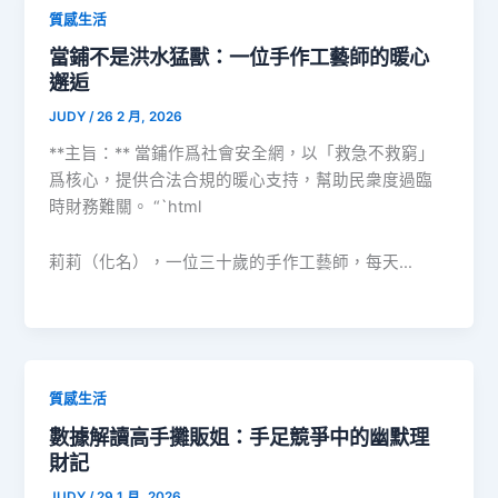
質感生活
當鋪不是洪水猛獸：一位手作工藝師的暖心
邂逅
JUDY
/
26 2 月, 2026
**主旨：** 當鋪作爲社會安全網，以「救急不救窮」
爲核心，提供合法合規的暖心支持，幫助民衆度過臨
時財務難關。 “`html
莉莉（化名），一位三十歲的手作工藝師，每天…
質感生活
數據解讀高手攤販姐：手足競爭中的幽默理
財記
JUDY
/
29 1 月, 2026