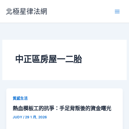
跳
北極星律法網
至
主
要
內
容
中正區房屋一二胎
質感生活
熱血模板工的抗爭：手足背叛後的資金曙光
JUDY
/
29 1 月, 2026