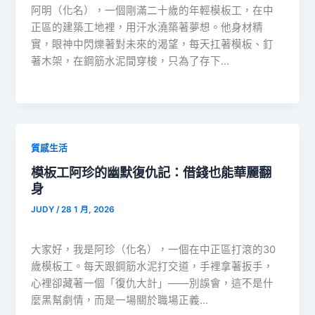
阿明（化名），一個剛滿二十歲的年輕模板工，在中
正區的建築工地裡，用汗水澆築著夢想。他身材精
實，眼神中閃爍著對未來的渴望，每天扛著模板、釘
著木架，在鋼筋水泥間穿梭，只為了存下…
質感生活
模板工阿珍的幽默復仇記：借錢也能華麗翻
身
JUDY
/
28 1 月, 2026
大家好，我是阿珍（化名），一個在中正區打滾的30
歲模板工。每天跟鋼筋水泥打交道，手裡拿著扳手，
心裡卻藏著一個「復仇大計」——別誤會，這不是什
麼黑幫劇情，而是一場關於職場正義…