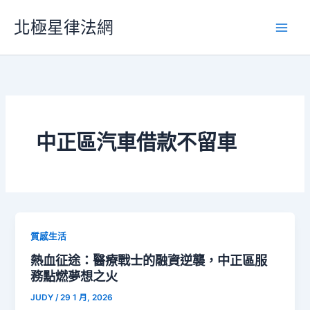
跳
北極星律法網
至
主
要
內
容
中正區汽車借款不留車
質感生活
熱血征途：醫療戰士的融資逆襲，中正區服
務點燃夢想之火
JUDY
/
29 1 月, 2026