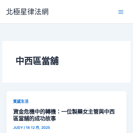
跳
北極星律法網
至
主
要
內
容
中西區當舖
質感生活
資金危機中的轉機：一位製藥女主管與中西
區當舖的成功故事
JUDY
/
16 12 月, 2025