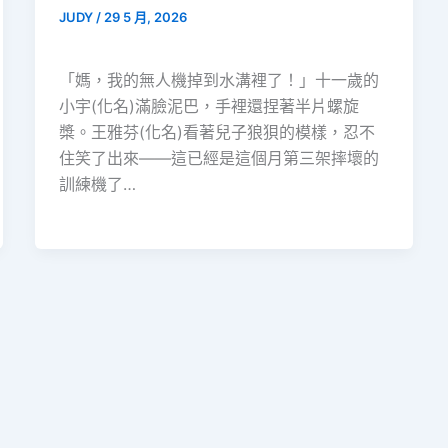
JUDY
/
29 5 月, 2026
「媽，我的無人機掉到水溝裡了！」十一歲的
小宇(化名)滿臉泥巴，手裡還捏著半片螺旋
槳。王雅芬(化名)看著兒子狼狽的模樣，忍不
住笑了出來——這已經是這個月第三架摔壞的
訓練機了…