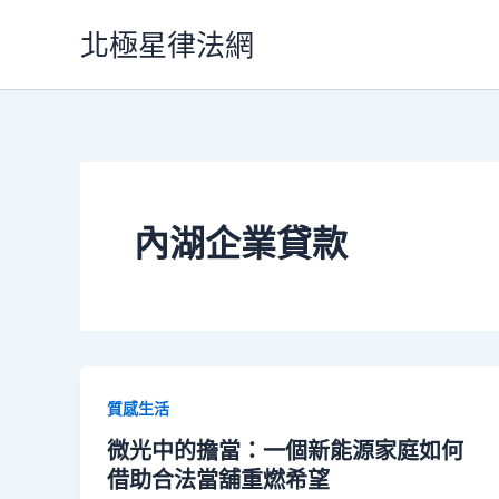
跳
北極星律法網
至
主
要
內
容
內湖企業貸款
質感生活
微光中的擔當：一個新能源家庭如何
借助合法當舖重燃希望