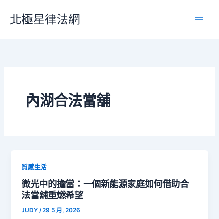
跳
北極星律法網
至
主
要
內
容
內湖合法當舖
質感生活
微光中的擔當：一個新能源家庭如何借助合
法當舖重燃希望
JUDY
/
29 5 月, 2026