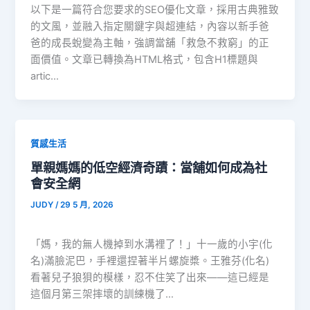
以下是一篇符合您要求的SEO優化文章，採用古典雅致
的文風，並融入指定關鍵字與超連結，內容以新手爸
爸的成長蛻變為主軸，強調當舖「救急不救窮」的正
面價值。文章已轉換為HTML格式，包含H1標題與
artic…
質感生活
單親媽媽的低空經濟奇蹟：當舖如何成為社
會安全網
JUDY
/
29 5 月, 2026
「媽，我的無人機掉到水溝裡了！」十一歲的小宇(化
名)滿臉泥巴，手裡還捏著半片螺旋槳。王雅芬(化名)
看著兒子狼狽的模樣，忍不住笑了出來——這已經是
這個月第三架摔壞的訓練機了…