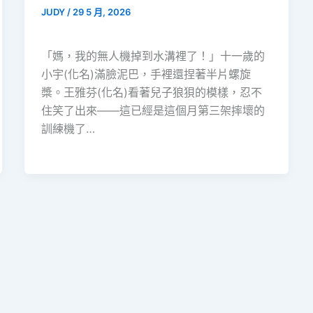
JUDY
/
29 5 月, 2026
「媽，我的無人機掉到水溝裡了！」十一歲的
小宇(化名)滿臉泥巴，手裡還捏著半片螺旋
槳。王雅芬(化名)看著兒子狼狽的模樣，忍不
住笑了出來——這已經是這個月第三架摔壞的
訓練機了…