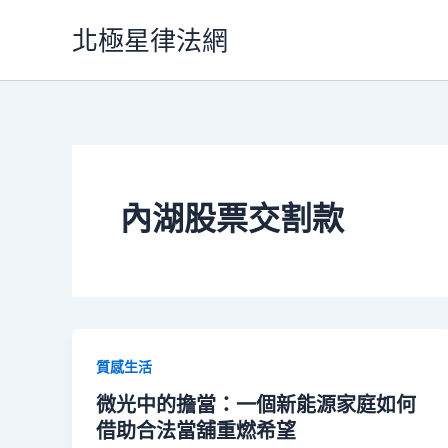
跳
北極星律法網
至
主
要
內
容
內湖股票交割款
質感生活
微光中的擔當：一個新能源家庭如何
借助合法當舖重燃希望