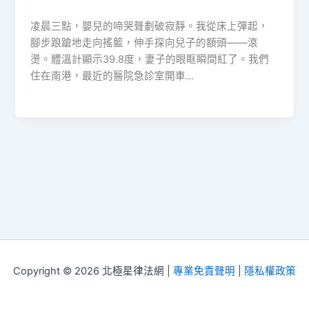
凌晨三點，嬰兒的啼哭聲劃破寂靜。我從床上彈起，
腳步踉蹌地走向搖籃，伸手探向兒子的額頭——滾
燙。體溫計顯示39.8度，妻子的眼眶瞬間紅了。我們
住在南港，最近的醫院急診室開車…
Copyright © 2026 北極星律法網 |
專業免責聲明
|
隱私權政策