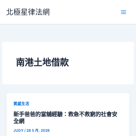
跳
北極星律法網
至
主
要
內
容
南港土地借款
質感生活
新手爸爸的當舖經驗：救急不救窮的社會安
全網
JUDY
/
28 5 月, 2026