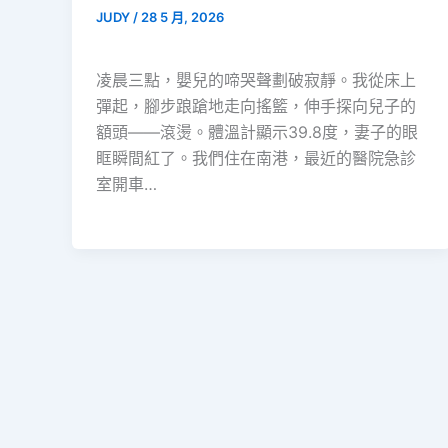
JUDY
/
28 5 月, 2026
凌晨三點，嬰兒的啼哭聲劃破寂靜。我從床上
彈起，腳步踉蹌地走向搖籃，伸手探向兒子的
額頭——滾燙。體溫計顯示39.8度，妻子的眼
眶瞬間紅了。我們住在南港，最近的醫院急診
室開車…