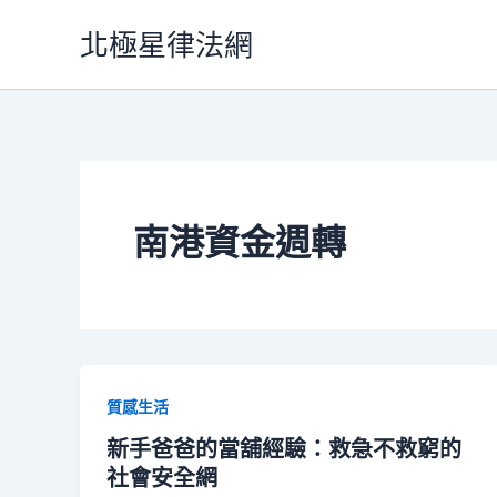
跳
北極星律法網
至
主
要
內
容
南港資金週轉
質感生活
新手爸爸的當舖經驗：救急不救窮的
社會安全網