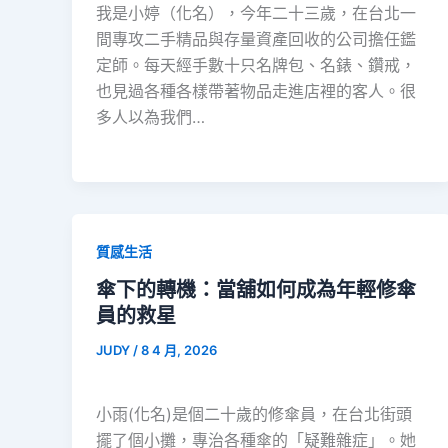
我是小婷（化名），今年二十三歲，在台北一
間專攻二手精品與存量資產回收的公司擔任鑑
定師。每天經手數十只名牌包、名錶、鑽戒，
也見過各種各樣帶著物品走進店裡的客人。很
多人以為我們…
質感生活
傘下的轉機：當舖如何成為年輕修傘
員的救星
JUDY
/
8 4 月, 2026
小雨(化名)是個二十歲的修傘員，在台北街頭
擺了個小攤，專治各種傘的「疑難雜症」。她