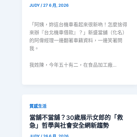
JUDY
/
27 6 月, 2026
「阿姨，妳這台機車看起來很新吶！怎麼捨得
來辦『台北機車借款』？」新盛當舖（化名）
的阿偉經理一邊翻著車籍資料，一邊笑著問
我。
我姓陳，今年五十有二，在食品加工廠…
質感生活
當舖不當舖？30歲展示女郎的「救
急」哲學與社會安全網新趨勢
JUDY
/
26 6 月, 2026