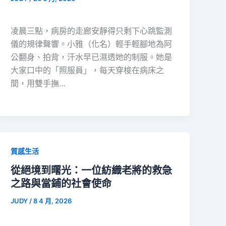
凌晨三點，病房的走廊安靜得只剩下心跳監測
儀的規律聲響。小雅（化名）輕手輕腳地為阿
公翻身、拍背，汗水早已濕透她的制服。她是
大家口中的「照服員」，每天穿梭在病床之
間，用雙手撫…
質感生活
從絕境到曙光：一位紡織老將的救急
之路與當鋪的社會使命
JUDY
/
8 4 月, 2026