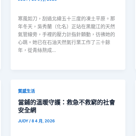
寒風如刀，刮過北緯五十三度的凍土平原。那
年冬天，吳秀蘭（化名）正站在黑龍江的天然
氣管線旁，手裡的壓力計指針顫動，彷彿她的
心跳。她已在石油天然氣行業工作了三十餘
年，從青絲熬成…
質感生活
當鋪的溫暖守護：救急不救窮的社會
安全網
JUDY
/
8 4 月, 2026