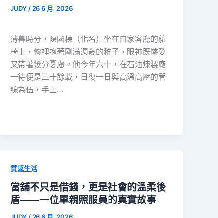
JUDY
/
26 6 月, 2026
薄暮時分，陳國棟（化名）坐在自家客廳的藤
椅上，懷裡抱著剛滿週歲的稚子，眼神既憐愛
又帶著幾分憂慮。他今年六十，在石油煉製廠
一待便是三十餘載，日復一日與高溫高壓的管
線為伍，手上…
質感生活
當舖不只是借錢，更是社會的溫柔後
盾——一位單親照服員的真實故事
JUDY
/
26 6 月, 2026