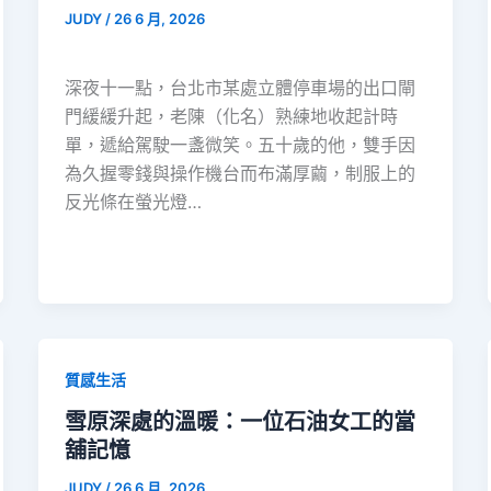
JUDY
/
26 6 月, 2026
深夜十一點，台北市某處立體停車場的出口閘
門緩緩升起，老陳（化名）熟練地收起計時
單，遞給駕駛一盞微笑。五十歲的他，雙手因
為久握零錢與操作機台而布滿厚繭，制服上的
反光條在螢光燈…
質感生活
雪原深處的溫暖：一位石油女工的當
舖記憶
JUDY
/
26 6 月, 2026