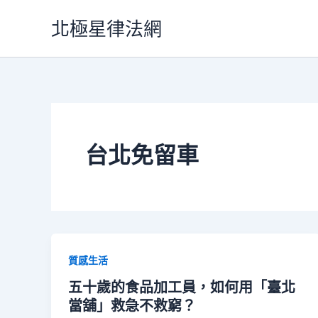
跳
北極星律法網
至
主
要
內
容
台北免留車
質感生活
五十歲的食品加工員，如何用「臺北
當舖」救急不救窮？