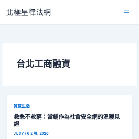
跳
北極星律法網
至
主
要
內
容
台北工商融資
質感生活
救急不救窮：當鋪作為社會安全網的溫暖見
證
JUDY
/
6 2 月, 2026