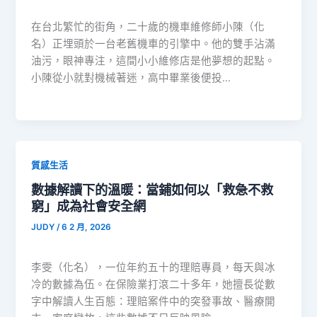
在台北繁忙的街角，二十歲的機車維修師小陳（化
名）正埋頭於一台老舊機車的引擎中。他的雙手沾滿
油污，眼神專注，這間小小維修店是他夢想的起點。
小陳從小就對機械著迷，高中畢業後便投…
質感生活
數據解讀下的溫暖：當鋪如何以「救急不救
窮」成為社會安全網
JUDY
/
6 2 月, 2026
李雯（化名），一位年約五十的理賠專員，每天與冰
冷的數據為伍。在保險業打滾二十多年，她擅長從數
字中解讀人生百態：理賠案件中的突發事故、醫療開