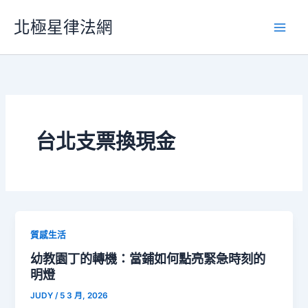
跳
北極星律法網
至
主
要
內
容
台北支票換現金
質感生活
幼教園丁的轉機：當鋪如何點亮緊急時刻的
明燈
JUDY
/
5 3 月, 2026