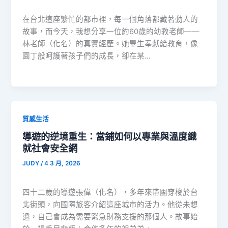
在台北這座繁忙的都市裡，每一個角落都藏著動人的
故事，而今天，我想分享一位約60歲的幼教老師——
林老師（化名）的真實經歷。她畢生奉獻給教育，像
園丁般呵護著孩子們的成長，卻在某…
質感生活
導遊的逆境重生：當鋪如何以專業與溫度織
就社會安全網
JUDY
/
4 3 月, 2026
四十二歲的導遊張偉（化名），多年來帶團穿梭於台
北街頭，向國際旅客介紹這座城市的活力。他從未想
過，自己會成為需要緊急財務支援的那個人。故事始