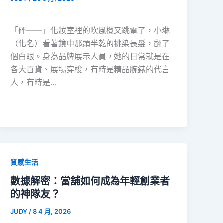
「砰——」化妝室裡的吹風機又跳電了，小琳
（化名）看著鏡中那頭半乾的挑染長髮，翻了
個白眼。身為品牌展示人員，她的日常就是在
各大百貨、展場穿梭，有時是精品腕錶的代言
人，有時是…
質感生活
數據解密：當舖如何成為年輕創業者
的神隊友？
JUDY
/
8 4 月, 2026