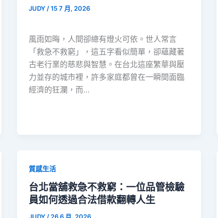
JUDY
/
15 7 月, 2026
風雨如晦，人間卻總有燈火可依。世人常言
「救急不救窮」，這五字看似簡單，卻蘊藏著
古老行業的慈悲與智慧。在台北這座繁華與壓
力並存的城市裡，許多家庭都曾在一瞬間面臨
經濟的狂瀾，而…
質感生活
台北當舖救急不救窮：一位品管檢驗
員如何透過合法借款翻轉人生
JUDY
/
26 6 月, 2026