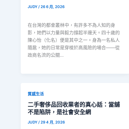
JUDY
/
26 6 月, 2026
在台灣的都會叢林中，有許多不為人知的身
影，她們以力量與毅力撐起半邊天。四十歲的
陳心怡（化名）便是其中之一。身為一名私人
隨扈，她的日常是穿梭於高風險的場合——從
政商名流的公關…
質感生活
二手奢侈品回收業者的真心話：當舖
不是陷阱，是社會安全網
JUDY
/
29 4 月, 2026