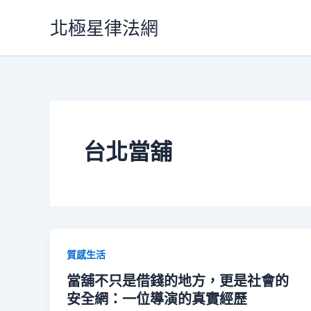
跳
北極星律法網
至
主
要
內
容
台北當舖
質感生活
當舖不只是借錢的地方，更是社會的
安全網：一位導演的真實經歷