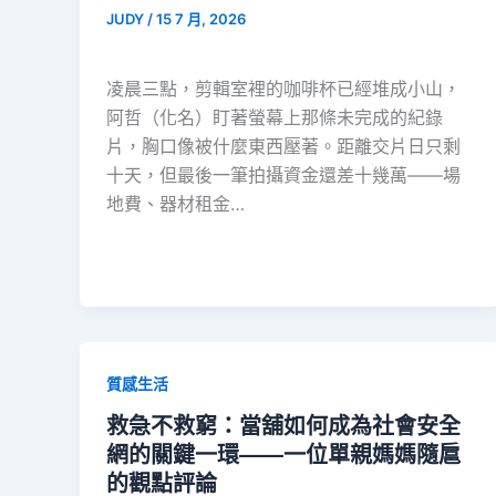
JUDY
/
15 7 月, 2026
凌晨三點，剪輯室裡的咖啡杯已經堆成小山，
阿哲（化名）盯著螢幕上那條未完成的紀錄
片，胸口像被什麼東西壓著。距離交片日只剩
十天，但最後一筆拍攝資金還差十幾萬——場
地費、器材租金…
質感生活
救急不救窮：當舖如何成為社會安全
網的關鍵一環——一位單親媽媽隨扈
的觀點評論