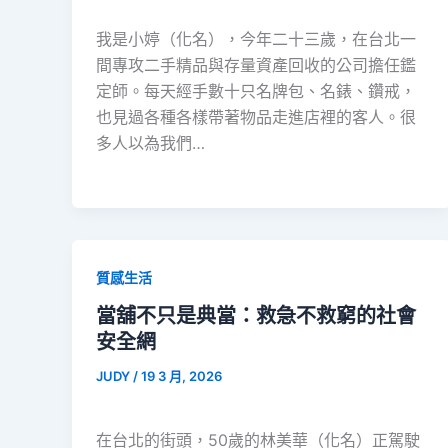
我是小婷（化名），今年二十三歲，在台北一
間專攻二手精品與存量資產回收的公司擔任鑑
定師。每天經手數十只名牌包、名錶、鑽戒，
也見過各種各樣帶著物品走進店裡的客人。很
多人以為我們…
質感生活
當舖不只是典當：救急不救窮的社會
安全網
JUDY
/
19 3 月, 2026
在台北的街頭，50歲的林美華（化名）正駕駛