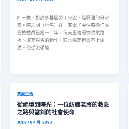
四十歲，對許多基層勞工來說，是職涯的分水
嶺。陳志明（化名）在一家電子零件廠擔任品
管檢驗員已經十二年，每天重複著檢視電路
板、填寫報告的動作，薪水穩定但談不上優
渥。他從沒想過…
質感生活
從絕境到曙光：一位紡織老將的救急
之路與當鋪的社會使命
JUDY
/
8 4 月, 2026