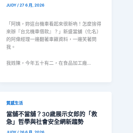
JUDY
/
27 6 月, 2026
「阿姨，妳這台機車看起來很新吶！怎麼捨得
來辦『台北機車借款』？」新盛當舖（化名）
的阿偉經理一邊翻著車籍資料，一邊笑著問
我。
我姓陳，今年五十有二，在食品加工廠…
質感生活
當舖不當舖？30歲展示女郎的「救
急」哲學與社會安全網新趨勢
JUDY
/
26 6 月, 2026