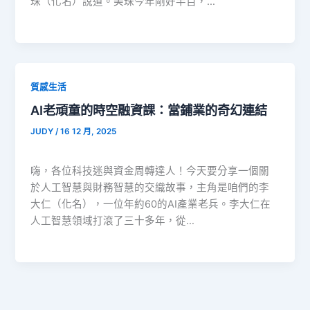
珠（化名）說道。美珠今年剛好半百，…
質感生活
AI老頑童的時空融資課：當鋪業的奇幻連結
JUDY
/
16 12 月, 2025
嗨，各位科技迷與資金周轉達人！今天要分享一個關
於人工智慧與財務智慧的交織故事，主角是咱們的李
大仁（化名），一位年約60的AI產業老兵。李大仁在
人工智慧領域打滾了三十多年，從…