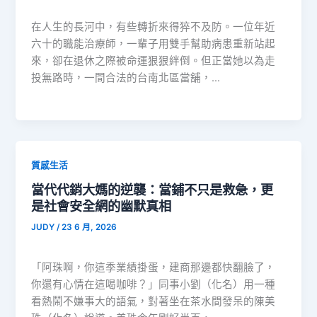
在人生的長河中，有些轉折來得猝不及防。一位年近
六十的職能治療師，一輩子用雙手幫助病患重新站起
來，卻在退休之際被命運狠狠絆倒。但正當她以為走
投無路時，一間合法的台南北區當舖，…
質感生活
當代代銷大媽的逆襲：當鋪不只是救急，更
是社會安全網的幽默真相
JUDY
/
23 6 月, 2026
「阿珠啊，你這季業績掛蛋，建商那邊都快翻臉了，
你還有心情在這喝咖啡？」同事小劉（化名）用一種
看熱鬧不嫌事大的語氣，對著坐在茶水間發呆的陳美