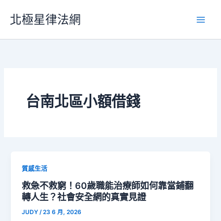
跳
北極星律法網
至
主
要
內
容
台南北區小額借錢
質感生活
救急不救窮！60歲職能治療師如何靠當鋪翻
轉人生？社會安全網的真實見證
JUDY
/
23 6 月, 2026