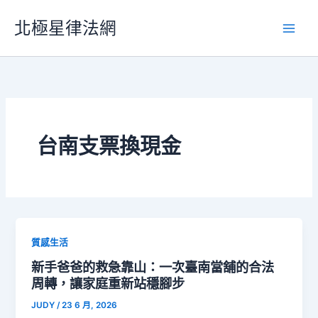
跳
北極星律法網
至
主
要
內
容
台南支票換現金
質感生活
新手爸爸的救急靠山：一次臺南當舖的合法
周轉，讓家庭重新站穩腳步
JUDY
/
23 6 月, 2026