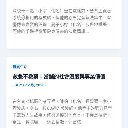
深夜十一點，小宇（化名）坐在電腦前，螢幕上跑著
系統分析用的程式碼，但他的心思完全無法集中。客
廳傳來寶寶的哭聲，妻子小婷（化名）疲憊地哄著，
而他的手機裡躺著房東傳來的催繳簡訊…
質感生活
救急不救窮：當舖的社會溫度與專業價值
JUDY
/
7 2 月, 2026
在台南老城區的巷弄裡，陳伯（化名）經營著一家小
理髮店，身為一位60歲的美髮師，他手中的剪刀見證
了無數人生故事。修剪頭髮對他而言，不僅是技術，
更是一種隱喻——剪去繁雜，保留核…