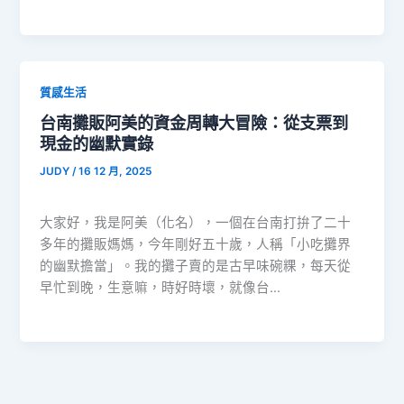
質感生活
台南攤販阿美的資金周轉大冒險：從支票到
現金的幽默實錄
JUDY
/
16 12 月, 2025
大家好，我是阿美（化名），一個在台南打拚了二十
多年的攤販媽媽，今年剛好五十歲，人稱「小吃攤界
的幽默擔當」。我的攤子賣的是古早味碗粿，每天從
早忙到晚，生意嘛，時好時壞，就像台…