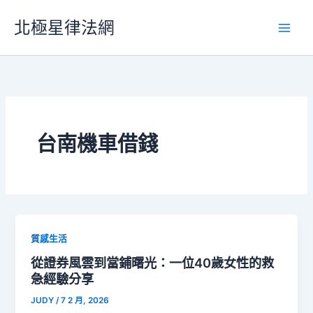
跳
北極星律法網
至
主
要
內
容
台南機車借錢
質感生活
從證券風雲到當鋪曙光：一位40歲女性的救
急經驗分享
JUDY
/
7 2 月, 2026