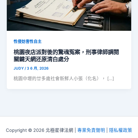
性侵妨害性自主
桃園夜店派對後的驚魂冤案，刑事律師調閱
關鍵天網还原清白處分
JUDY
/
3 6 月, 2026
桃園中壢的廿多歲社會新鮮人小張（化名）， […]
Copyright © 2026 北極星律法網 |
專業免責聲明
|
隱私權政策