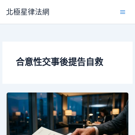
跳
北極星律法網
至
主
要
內
容
合意性交事後提告自救