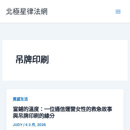
跳
北極星律法網
至
主
要
內
容
吊牌印刷
質感生活
當鋪的溫度：一位通信運營女性的救急故事
與吊牌印刷的緣分
JUDY
/
4 3 月, 2026