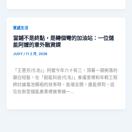
質感生活
當鋪不是終點，是轉個彎的加油站：一位儲
能阿嬤的意外融資課
JUDY
/
11 2 月, 2026
「王慧芳(化名)」阿嬤今年六十有三，頂著一頭俐落的
銀白短髮，在「創能科技(化名)」會議室裡和年輕工程
師討論電池模組的效率時，氣場全開。誰能想到，這
位在新型儲能產業裡被尊稱一…