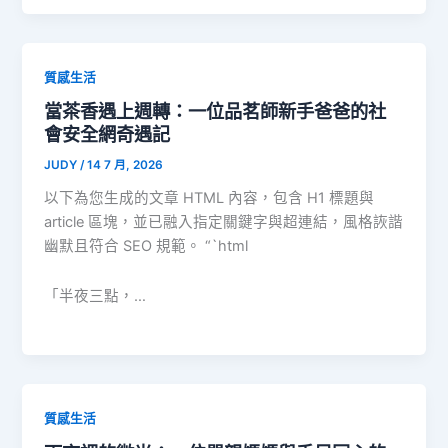
質感生活
當茶香遇上週轉：一位品茗師新手爸爸的社
會安全網奇遇記
JUDY
/
14 7 月, 2026
以下為您生成的文章 HTML 內容，包含 H1 標題與
article 區塊，並已融入指定關鍵字與超連結，風格詼諧
幽默且符合 SEO 規範。 “`html
「半夜三點，…
質感生活