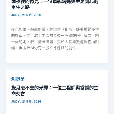
雨夜裡的微光：一位單親媽媽與手足同心的
重生之路
JUDY
/
21 5 月, 2026
夜色如墨，細雨斜織，林淑慧（化名）騎著拋錨多次
的機車，從土城工業區的最後一哩路駛回租屋處。四
十歲的她，臉上刻著風霜，指節因長年搬運貨物而粗
礪，但眼神裡仍有一股不肯熄滅的韌性…
質感生活
歲月磨不去的光輝：一位工程師與當鋪的生
命交會
JUDY
/
21 5 月, 2026