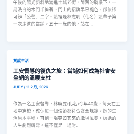
午後的陽光斜斜地灑進土城老街，陳舊的騎樓下，一
扇洗白的木門半掩著。門上的招牌早已褪色，卻依稀
可辨「公營」二字。這裡是林志明（化名）這輩子第
一次走進的當鋪。五十一歲的他，站在…
質感生活
工安督導的復仇之旅：當鋪如何成為社會安
全網的溫暖支柱
JUDY
/
11 2 月, 2026
作為一名工安督導，林曉雯(化名)今年40歲，每天在工
地中穿梭，確保每一個環節都符合安全規範。她的生
活原本平穩，直到一場突如其來的職場風暴，讓她的
人生劇烈轉彎。這不僅是一場財…