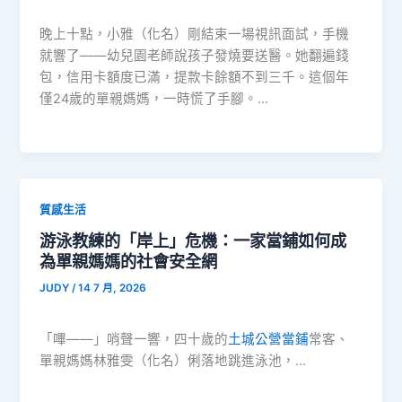
晚上十點，小雅（化名）剛結束一場視訊面試，手機
就響了——幼兒園老師說孩子發燒要送醫。她翻遍錢
包，信用卡額度已滿，提款卡餘額不到三千。這個年
僅24歲的單親媽媽，一時慌了手腳。…
質感生活
游泳教練的「岸上」危機：一家當鋪如何成
為單親媽媽的社會安全網
JUDY
/
14 7 月, 2026
「嗶——」哨聲一響，四十歲的
土城公營當鋪
常客、
單親媽媽林雅雯（化名）俐落地跳進泳池，…