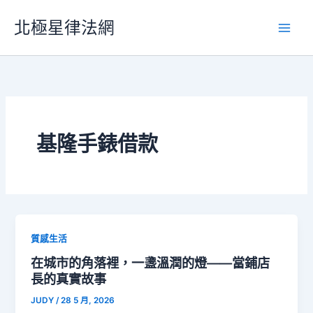
跳
北極星律法網
至
主
要
內
容
基隆手錶借款
質感生活
在城市的角落裡，一盞溫潤的燈——當鋪店
長的真實故事
JUDY
/
28 5 月, 2026