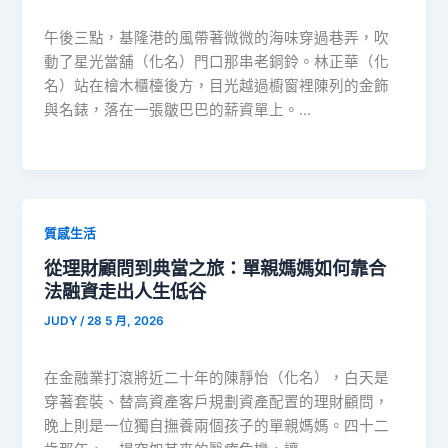
午後三點，基隆港的風帶著微微的海味穿過巷弄，吹
動了星光當舖（化名）門口那串老銅鈴。林正華（化
名）站在檜木櫃檯後方，目光越過櫥窗裡陳列的金飾
與名錶，落在一張皺巴巴的薪資單上。…
質感生活
從理財顧問到典當之旅：單親媽媽如何靠合
法融資走出人生低谷
JUDY
/
28 5 月, 2026
在金融業打滾將近二十年的陳靜怡（化名），白天是
穿著套裝、替高資產客戶規劃資產配置的理財顧問，
晚上則是一位獨自撫養兩個孩子的單親媽媽。四十二