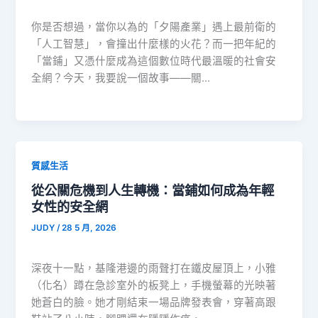
你是否想過，當你以為的「夕陽產業」遇上最前衛的
「人工智慧」，會撞出什麼樣的火花？而一把年紀的
「當鋪」又憑什麼成為這個數位時代最溫暖的社會安
全網？今天，我要說一個故事——關…
質感生活
從公關危機到人生轉機：當鋪如何成為年輕
女性的安全網
JUDY
/
28 5 月, 2026
深夜十一點，基隆港邊的雨聲打在鐵皮屋頂上，小雅
（化名）蹲在急診室外的板凳上，手機螢幕的光映著
她蒼白的臉。她才剛結束一場品牌發表會，穿著高跟