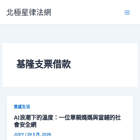
跳
北極星律法網
至
主
要
內
容
基隆支票借款
質感生活
AI浪潮下的溫度：一位單親媽媽與當鋪的社
會安全網
JUDY
/
29 5 月, 2026