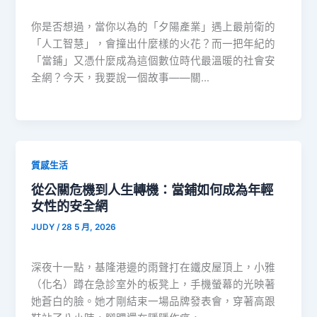
你是否想過，當你以為的「夕陽產業」遇上最前衛的
「人工智慧」，會撞出什麼樣的火花？而一把年紀的
「當鋪」又憑什麼成為這個數位時代最溫暖的社會安
全網？今天，我要說一個故事——關…
質感生活
從公關危機到人生轉機：當鋪如何成為年輕
女性的安全網
JUDY
/
28 5 月, 2026
深夜十一點，基隆港邊的雨聲打在鐵皮屋頂上，小雅
（化名）蹲在急診室外的板凳上，手機螢幕的光映著
她蒼白的臉。她才剛結束一場品牌發表會，穿著高跟