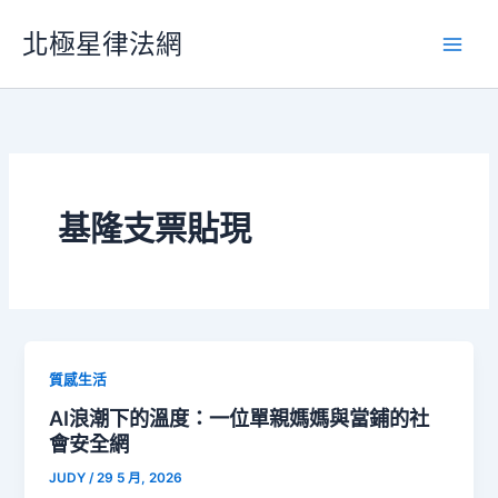
跳
北極星律法網
至
主
要
內
容
基隆支票貼現
質感生活
AI浪潮下的溫度：一位單親媽媽與當鋪的社
會安全網
JUDY
/
29 5 月, 2026