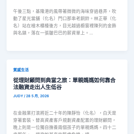
午後三點，基隆港的風帶著微微的海味穿過巷弄，吹
動了星光當舖（化名）門口那串老銅鈴。林正華（化
名）站在檜木櫃檯後方，目光越過櫥窗裡陳列的金飾
與名錶，落在一張皺巴巴的薪資單上。…
質感生活
從理財顧問到典當之旅：單親媽媽如何靠合
法融資走出人生低谷
JUDY
/
28 5 月, 2026
在金融業打滾將近二十年的陳靜怡（化名），白天是
穿著套裝、替高資產客戶規劃資產配置的理財顧問，
晚上則是一位獨自撫養兩個孩子的單親媽媽。四十二