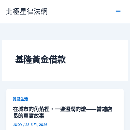
跳
北極星律法網
至
主
要
內
容
基隆黃金借款
質感生活
在城市的角落裡，一盞溫潤的燈——當鋪店
長的真實故事
JUDY
/
28 5 月, 2026