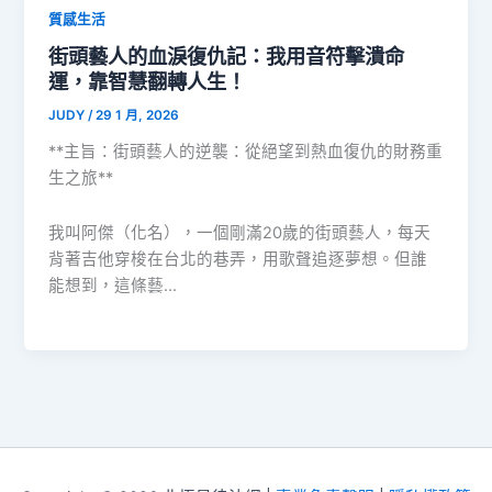
質感生活
街頭藝人的血淚復仇記：我用音符擊潰命
運，靠智慧翻轉人生！
JUDY
/
29 1 月, 2026
**主旨：街頭藝人的逆襲：從絕望到熱血復仇的財務重
生之旅**
我叫阿傑（化名），一個剛滿20歲的街頭藝人，每天
背著吉他穿梭在台北的巷弄，用歌聲追逐夢想。但誰
能想到，這條藝…