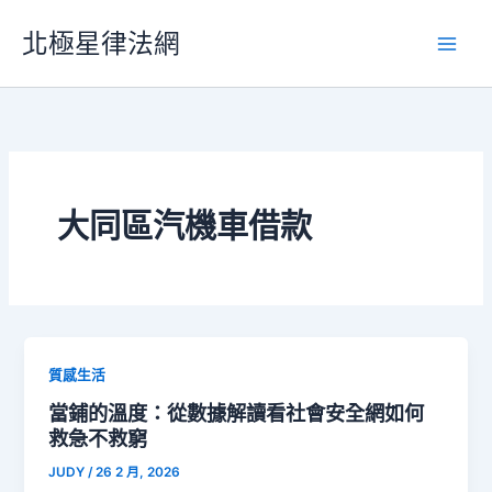
跳
北極星律法網
至
主
要
內
容
大同區汽機車借款
質感生活
當鋪的溫度：從數據解讀看社會安全網如何
救急不救窮
JUDY
/
26 2 月, 2026