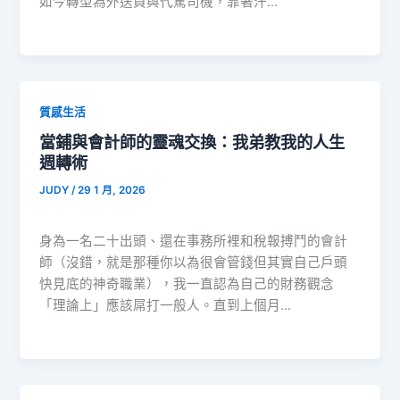
如今轉型為外送員與代駕司機，靠著汗…
質感生活
當鋪與會計師的靈魂交換：我弟教我的人生
週轉術
JUDY
/
29 1 月, 2026
身為一名二十出頭、還在事務所裡和稅報搏鬥的會計
師（沒錯，就是那種你以為很會管錢但其實自己戶頭
快見底的神奇職業），我一直認為自己的財務觀念
「理論上」應該屌打一般人。直到上個月…