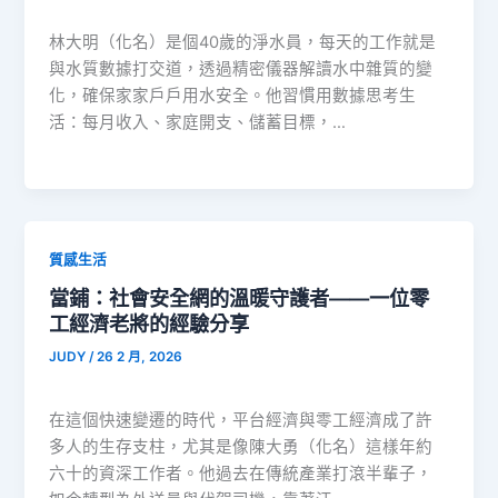
林大明（化名）是個40歲的淨水員，每天的工作就是
與水質數據打交道，透過精密儀器解讀水中雜質的變
化，確保家家戶戶用水安全。他習慣用數據思考生
活：每月收入、家庭開支、儲蓄目標，…
質感生活
當鋪：社會安全網的溫暖守護者——一位零
工經濟老將的經驗分享
JUDY
/
26 2 月, 2026
在這個快速變遷的時代，平台經濟與零工經濟成了許
多人的生存支柱，尤其是像陳大勇（化名）這樣年約
六十的資深工作者。他過去在傳統產業打滾半輩子，