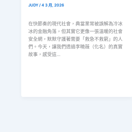
JUDY
/
4 3 月, 2026
在快節奏的現代社會，典當業常被誤解為冷冰
冰的金融角落，但其實它更像一張溫暖的社會
安全網，默默守護著需要「救急不救窮」的人
們。今天，讓我們透過李曉薇（化名）的真實
故事，感受這…