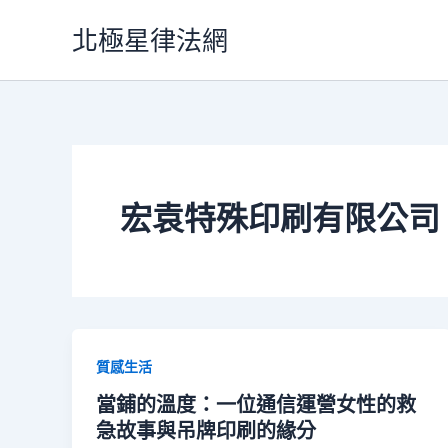
跳
北極星律法網
至
主
要
內
容
宏袁特殊印刷有限公司
質感生活
當鋪的溫度：一位通信運營女性的救
急故事與吊牌印刷的緣分