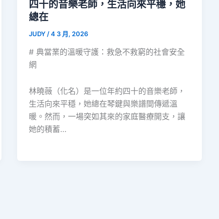
四十的音樂老師，生活向來平穩，她
總在
JUDY
/
4 3 月, 2026
# 典當業的溫暖守護：救急不救窮的社會安全
網
林曉薇（化名）是一位年約四十的音樂老師，
生活向來平穩，她總在琴鍵與樂譜間傳遞溫
暖。然而，一場突如其來的家庭醫療開支，讓
她的積蓄…