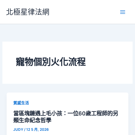
跳
北極星律法網
至
主
要
內
容
寵物個別火化流程
質感生活
當區塊鏈遇上毛小孩：一位60歲工程師的另
類生命紀念哲學
JUDY
/
12 5 月, 2026