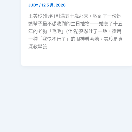
JUDY
/
12 5 月, 2026
王美玲(化名)剛滿五十歲那天，收到了一份她
這輩子最不想收到的生日禮物——她養了十五
年的老狗「毛毛」(化名)突然吐了一地，還用
一種「我快不行了」的眼神看著她。美玲是資
深教學設…