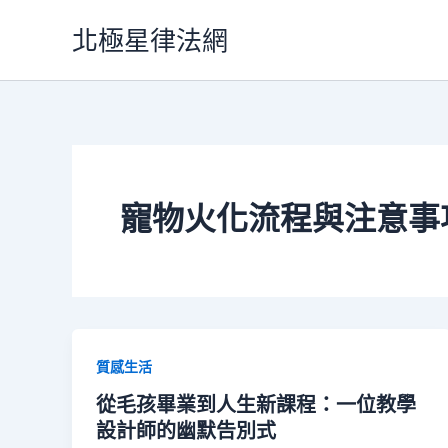
跳
北極星律法網
至
主
要
內
容
寵物火化流程與注意事
質感生活
從毛孩畢業到人生新課程：一位教學
設計師的幽默告別式