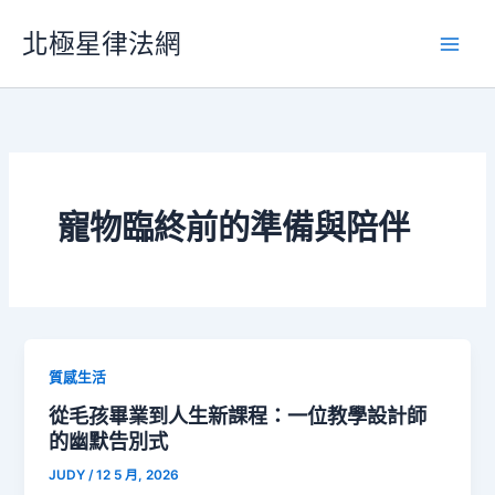
跳
北極星律法網
至
主
要
內
容
寵物臨終前的準備與陪伴
質感生活
從毛孩畢業到人生新課程：一位教學設計師
的幽默告別式
JUDY
/
12 5 月, 2026