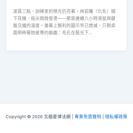
凌晨三點，訓練室的燈光仍亮著。林若曦（化名）摘
下耳機，指尖微微發燙——那是連續八小時滑鼠與鍵
盤交織的溫度。螢幕上勝利的圖示早已熄滅，只剩桌
面倒映著她疲憊的臉龐：毛孔在藍光下…
Copyright © 2026 北極星律法網 |
專業免責聲明
|
隱私權政策