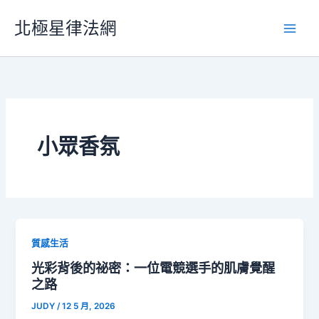
跳
北極星律法網
至
主
要
內
容
小眾香氛
質感生活
光彩背後的祕密：一位電競選手的肌膚覺醒
之路
JUDY
/
12 5 月, 2026