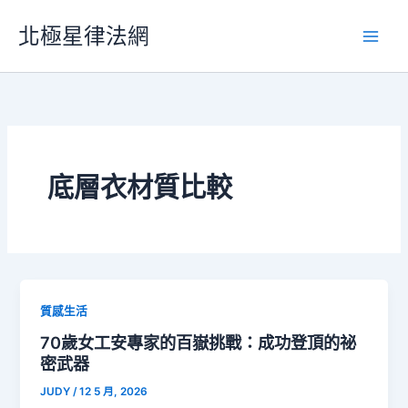
跳
北極星律法網
至
主
要
內
容
底層衣材質比較
質感生活
70歲女工安專家的百嶽挑戰：成功登頂的祕
密武器
JUDY
/
12 5 月, 2026