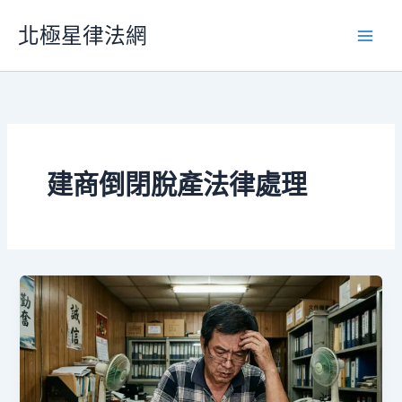
跳
北極星律法網
至
主
要
內
容
建商倒閉脫產法律處理